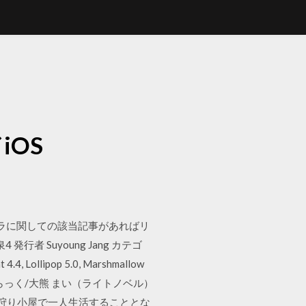
OS
セマラに関しての該当記事があればリ
者 Suyoung Jang カテゴ
 Lollipop 5.0, Marshmallow
s）/八茶橋 らっく/大熊 まい（ライトノベル）
の狩り小屋で一人生活することとな