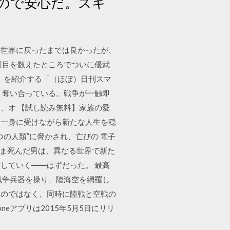
ので安心だ。スキ
の世界に戻ったまでは良かったが、
回目を数えたところでついに優武
」を紹介する「（ほぼ）日刊スマ
、奪い合っている。戦争が一触即
、オ 【試し読み無料】家族の愛
を一身に受けながら新たな人生を穏
の人類”に脅かされ、亡びの 電子
ぬまま死んだ男は、異なる世界で新た
していく――はずだった。 最高
戦争兵器を操り、陸海空を網羅し
るのではなく、同時に陸戦と空戦の
neアプリは2015年5月5日にリリ