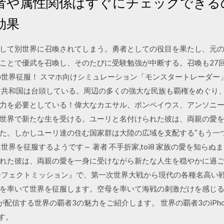
者や属性関係はすぐにチェックできる
効果
して別世界に召喚されてしまう。勇者としての役目を果たし、元
ことで優武を召喚し、そのたびに受験勉強が中断する。召喚も27
の世界征服！ スマホ向けシミュレーション「モンスタートレーダー
マ共和国は台頭している。周辺の多くの強大な民族も覇権をめぐり
力を必要としている！偉大なカエサル、ポンペイウス、アンソニー
世界で新たな生を受ける。ユーリと名付けられた彼は、両親の愛
た。しかしユーリ達の住む国家群は大陸の広域を支配する“もう一つ
は世界を征服するようです～ 著者 不手折家,toi8 家族の愛を知ら
れた彼は、両親の愛を一身に受けながら新たな人生を穏やかに過ご
ーフェクトミッション』で、第一次世界大戦から現代の各種名高い
を率いて世界を征服します。空母を率いて海戦の刺激だけを感じ
ueが配信する世界の覇者3の魅力をご紹介します。 世界の覇者3のiPho
す。