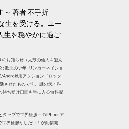
～ 著者 不手折
たな生を受ける。ユー
人生を穏やかに過ご
人４のお知らせ（太鼓の仙人を遊ん
; 敗北の少年; リンカーネイショ
コンは、iOS/Android用アクション『ロック
に復活させたものです。 謎の天才科
ルの待ち受け画面も手に入る無料配
とタップで世界征服～のiPhoneア
けで世界征服がしたい！が配信開