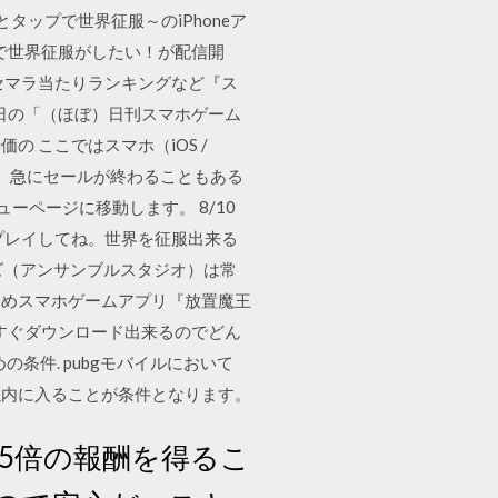
とタップで世界征服～のiPhoneア
けで世界征服がしたい！が配信開
セマラ当たりランキングなど『ス
日の「（ほぼ）日刊スマホゲーム
 ここではスマホ（iOS /
す。急にセールが終わることもある
ーページに移動します。 8/10
ョンゲームをプレイしてね。世界を征服出来る
ャイズ（アンサンブルスタジオ）は常
すめスマホゲームアプリ『放置魔王
すぐダウンロード出来るのでどん
の条件. pubgモバイルにおいて
以内に入ることが条件となります。
1.5倍の報酬を得るこ