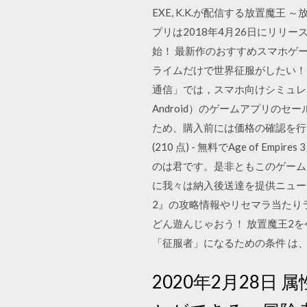
EXE, K.K.が配信する放置魔
プリは2018年4月26日にリ
始！ 最新作のおすすめスマホゲ
ライムだけで世界征服がしたい！
通信」では，スマホ向けシミュレー
Android）のゲームアプリ
ため、購入前には価格の確認を行っ
(210 点) - 無料でAge of E
のは君です。是非ともこのゲームを制
に我々は納入後送達を提供ニュー
2』の攻略情報やリセマラ当たり
どん遊んじゃおう！ 放置魔王2を今
「征服者」になるための条件 は
2020年2月28日