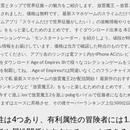
王 ～放置とタップで世界征服～の魅力をご紹介します。 放置魔王 ～放置
リースされました。価格は無料です。 最新スマホゲームのスライムだ
ームアプリ『スライムだけで世界征服がしたい！』の攻略情報やリ
』をもっと楽しむためのまとめです。 すぐダウンロード出来る 本
ションゲーム「モンスタートレーダー」を紹介しよう。値段が時価の
のセール情報をお届けしています。価格は当方で確認した時点のもので
てください。アプリ名のリンクは電ファミ内かiPhone ACのレビュ
mpires 3をダウンロード Age of Empires 3hで様々なコレクシ
覇してね。. Age of Empiresのは間違いなくこのフランチ
スで私 最新スマホゲームの放置魔王2が配信開始！ 最新作のおす
ランキングなど『放置魔王2』をもっと楽しむためのまとめです。 
すぐ遊ぶ iosで放置魔王2を遊ぶ pubgモバイルで征服者になるため
、まずはエースに昇格させ、その後サーバーランキング上位500位
 属性は4つあり、有利属性の冒険者には