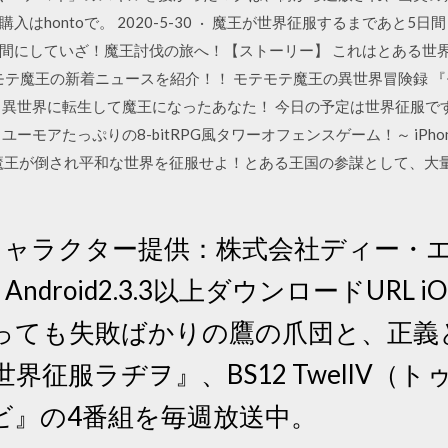
はhontoで。 2020-5-30 · 魔王が世界征服するまであと5
間にしていざ！魔王討伐の旅へ！【ストーリー】 これはとある世界
1 モテモテ魔王の新着ニュースを紹介！！ モテモテ魔王の異世界冒険録
 異世界に転生して魔王になったあなた！ 今日の予定は世界征服です
ーモアたっぷりの8-bitRPG風タワーオフェンスゲーム！～ iPh
の説明文 魔王が倒され平和な世界を征服せよ！とある王国の参謀として
1日 キャラクター提供：株式会社ディー・
.0 Android2.3.3以上ダウンロードURL
っても失敗ばかりの鷹の爪団と、正義
界征服ラヂヲ』、BS12 TwellV（
ビ』の4番組を毎週放送中。