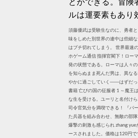
とができる。冒険
ルは運要素もあり
須藤優武は受験生なのに、勇者と
味をしめた別世界の連中は些細な
はブチ切れてしまう。 世界最速
ホゲーム通信 指揮官閣下！ロー
発の状態である。ローマは人々の
を知らぬまま死んだ男は、異なる
やかに過ごしていく――はずだっ
書籍 亡びの国の征服者 1 ～魔王
な生を受ける。ユーリと名付けら
司令官気分を満喫できる！ 『パ
た兵器を組み合わせ、無敵の部隊
爆撃の刺激も感じられ zhang y
ースされました。価格は120円で