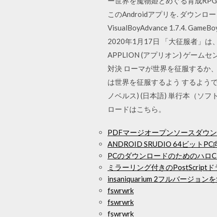
ー世界を魔物姫とめぐる育成RPG
このAndroidアプリを. ダウンロード
VisualBoyAdvance 1.7.4. G
2020年1月17日 「大征服者」は、
APPLION (アプリオン) ゲー
対決 ローマが世界を征服するか、そ
は世界を征服するよう するようで
ノベルス) (日本語) 単行本（ソフトカバー
ロードはこちら。
PDFマージオープンソースダウ
ANDROID SRUDIO 64ビッ
PCのダウンロードのためのハロC
ミラーリング付きのPostScript
insaniquarium 2フルバージ
fswrwrk
fswrwrk
fswrwrk