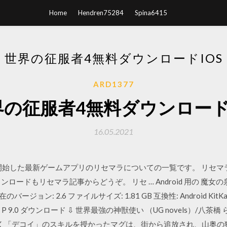
Home
Hendren75284
Spina6415
世界の征服者4無料ダウンロードIOS
ARD1377
界の征服者4無料ダウンロードi
16.05.2021
1月に配信開始した最新ゲームアプリのリセマラについての一覧です。 リ
ドもリセマラ記事からどうぞ。 リセ … Android 用の 魔女の泉4 発行
のバージョン: 2.6 ファイルサイズ: 1.81 GB 互換性: Android KitKat 4.4,
.0, Android P 9.0 ダウンロード ⇩ 世界最強の神獣使い （UG novel
招く「デコイ」のスキルを授かったマグは、街から追放され、山奥