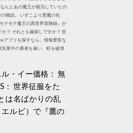
日間 なんとあの魔王が復活していたの
の物語。 いずこより悪魔の化
 『モテモテ魔王の異世界冒険録』が
か？ それとも嫁探しですか？ 世
oneアプリを探すなら、情報豊富な
、大量失業中の勇者を雇い、町を破壊
エル・イー価格： 無
 iOS： 世界征服をた
とは名ばかりの乱
トゥエルビ）で『鷹の