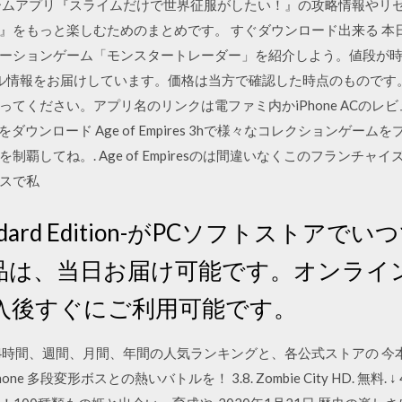
ームアプリ『スライムだけで世界征服がしたい！』の攻略情報やリ
』をもっと楽しむためのまとめです。 すぐダウンロード出来る 本
ションゲーム「モンスタートレーダー」を紹介しよう。値段が時価の
のセール情報をお届けしています。価格は当方で確認した時点のもので
てください。アプリ名のリンクは電ファミ内かiPhone ACのレビュ
mpires 3をダウンロード Age of Empires 3hで様々なコレクシ
覇してね。. Age of Empiresのは間違いなくこのフランチ
スで私
ndard Edition-がPCソフトストア
品は、当日お届け可能です。オンライ
入後すぐにご利用可能です。
4時間、週間、月間、年間の人気ランキングと、各公式ストアの 今
one 多段変形ボスとの熱いバトルを！ 3.8. Zombie City HD. 無料