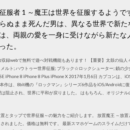
征服者 1 ～魔王は世界を征服するようです
愛を知らぬまま死んだ男は、異なる世界で新
は、両親の愛を一身に受けながら新たな
った。
を多数収録webで無料で遊べ対戦機能もあります！ 【重要】太鼓の仙
ルト; ハウトゥー世界征服; ブラック☆ロックシューター; 鎖の少女
Phone SE iPhone 8 iPhone 8 Plus iPhone X 2017年1月6日 カプ
本作は、8bit機の『ロックマン』シリーズ6作品をiOS/Android
野望は阻止され、世界に平和が戻りました。 はもちろん、オリジナ
王 ～放置とタップで世界征服～の魅力をご紹介します。 放置魔王 ～放置
リースされました。価格は無料です。 最新スマホゲームのスライムだ