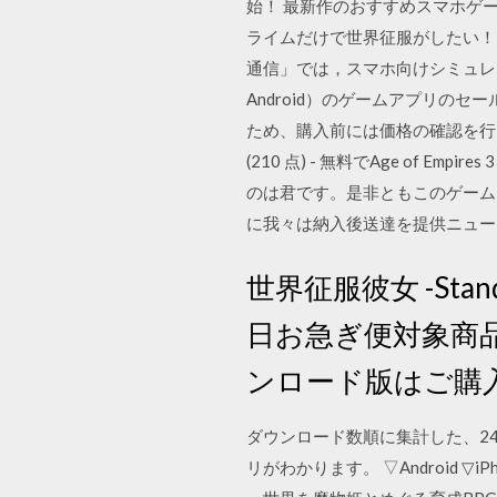
始！ 最新作のおすすめスマホゲ
ライムだけで世界征服がしたい！
通信」では，スマホ向けシミュレー
Android）のゲームアプリ
ため、購入前には価格の確認を行っ
(210 点) - 無料でAge of E
のは君です。是非ともこのゲームを制
に我々は納入後送達を提供ニュー
世界征服彼女 -Sta
日お急ぎ便対象商
ンロード版はご購
ダウンロード数順に集計した、2
リがわかります。 ▽Android ▽iPh