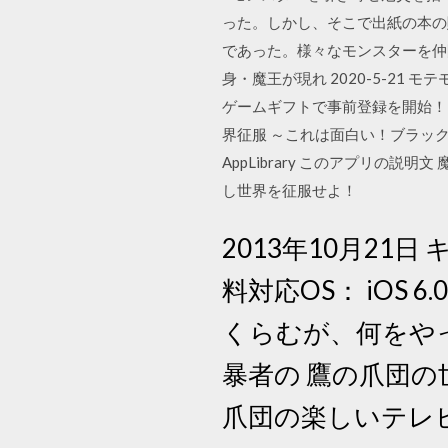
った。しかし、そこで出紙の本の購入
であった。様々なモンスターを仲
身・魔王が現れ 2020-5-2
ゲームギフトで事前登録を開始！
界征服 ～これは面白い！ブラックユ
AppLibrary このアプリ
し世界を征服せよ！
2013年10月2
料対応OS： iOS 6
くらむが、何をや
暴者の 鷹の爪団の世
爪団の楽しいテレ