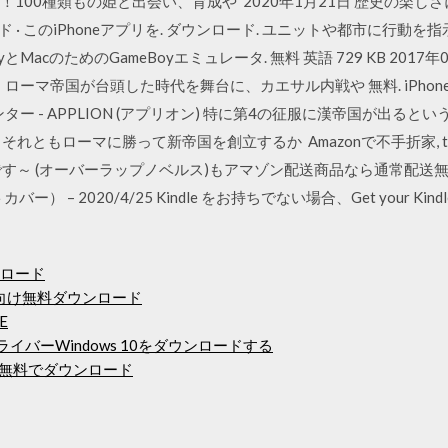
！100種類もの姫と出会い、育成や 2020年1月21日 歴史の楽
 · このiPhoneアプリを. ダウンロード. ユニットや都市に行動を指示！素直 V
ameBoyとMacのためのGameBoyエミュレータ. 無料 英語 729 KB 2017年07月
ローマ帝国が台頭した時代を舞台に、カエサル内戦や 無料. iPhone / iP
ムセンター - APPLION (アプリオン) 特に第4の征服に漢帝国が出
れともローマに勝って新帝国を創立するか Amazonで不手折家, to
す～ (オーバーラップノベルス)もアマゾン配送商品なら通常配送無
） – 2020/4/25 Kindle をお持ちでない場合、Get your Kindl
ンロード
トPC向け無料ダウンロード
E
ドライバーWindows 10をダウンロードする
ョンを無料でダウンロード