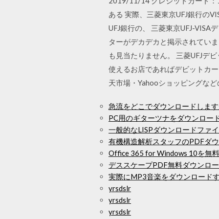
2019/11/14 クレジットカ
ある 実際、三菱東京UFJ銀行の
UFJ銀行の、 三菱東京UFJ-V
ターがデカデカと掲示されていま
も見当たりません。 三菱UFJデビ
使えるお店であればデビットカー
天市場・Yahooショッピングな
急流をどこでダウンロードします
PC用のギターツナをダウンロー
一般的なLISPダウンロードファ
有機構造解析スタッフのPDFダ
Office 365 for Windows 
デススケープPDF無料ダウンロ
実際にMP3音楽をダウンロード
yrsdslr
yrsdslr
yrsdslr