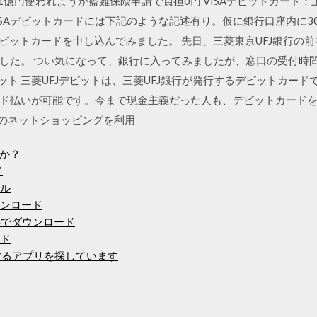
ード：1億円使われようが盗難保険申請で負担0円 VISAデビットカード
VISAデビットカードには下記のような記述有り。仮に銀行口座内に30
ISAデビットカードを申し込んでみました。 先日、三菱東京UFJ銀行
した。 つい気になって、銀行に入ってみましたが、窓口の受付時
ット 三菱UFJデビットは、三菱UFJ銀行が発行するデビットカードで
ド払いが可能です。今まで現金主義だった人も、デビットカードを持
どのネットショッピングを利用
か？
ド
イル
ウンロード
10を無料でダウンロード
ード
するアプリを探しています