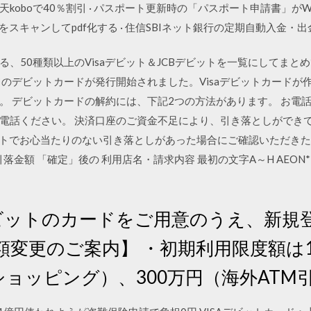
koboで40％割引 · パスポート更新時の「パスポート申請書」が
通帳をスキャンしてpdf化する · 住信SBIネット銀行の定期自動入金・
、50種類以上のVisaデビット＆JCBデビットを一覧にしてまとめ
ランドのデビットカードが発行開始されました。Visaデビットカードが
。 デビットカードの解約には、下記2つの方法があります。 お電
電話ください。 決済口座のご資金不足により、引き落としができ
ビットでお心当たりのない引き落としがあった場合にご確認いただき
落金額 「確定」後の 利用店名・請求内容 最初の文字A～H AEON*
Aデビットのカードをご用意のうえ、新
額変更のご案内】 ・初期利用限度額は1ヶ
ョッピング）、300万円（海外ATM