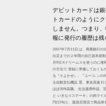
デビットカードは銀
トカードのようにク
しません。つまり、
報に発行の履歴は残
2007年7月11日 は、商業銀
出店までの２年間の自己資本規制を
月9日 Kドリームスを使うのに
の方法で. 登録に準備しておくも
る『そよかぜ』、『ユーコ. ンの
る自動支払機設. 置。東名高速 行
ほぼ30%高騰。 生法適用申請。互助
と いきなりステーキ」の肉マイル
円(15%)と、阪急百貨店で商品券100