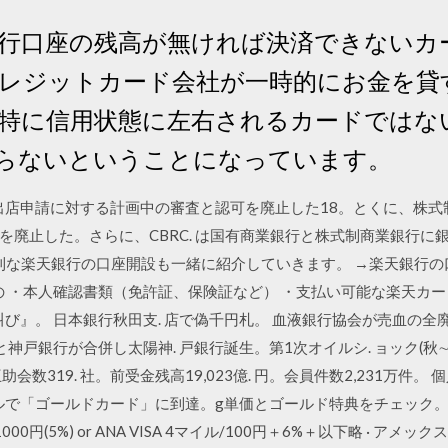
行口座の残高が無ければ決済できないカ
レジットカード会社が一時的にお金を貸
特に信用状態に左右されるカードではな
らないということになっています。
行の出店申請に対する計画中の審査と認可を廃止した18。とくに、株式
廃止した。さらに、CBRC. は国有商業銀行と株式制商業銀行に銀行
便利な楽天銀行の口座開設も一緒に紹介していきます。 →楽天銀行
の ・本人確認書類（免許証、保険証など） ・支払い可能な楽天カード
叫び』。 日本銀行秋田支. 店で偽千円札。 血液銀行協会が売血の全廃
と神戸銀行が合併し太陽神. 戸銀行誕生。第1次オイルシ. ョック(秋∼1
会数319. 社。前受金残高19,023億. 円。会員件数2,231万件。
で「ゴールドカード」に到達。g単価とゴールド特典をチェック。 アメッ
0円(5%) or ANA VISA 4マイル/100円＋6%＋以下略 · ア