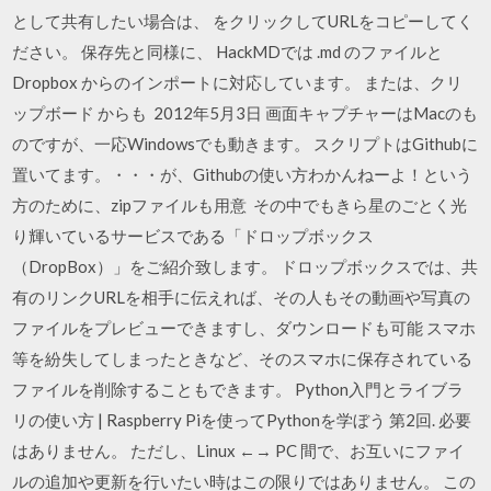
として共有したい場合は、 をクリックしてURLをコピーしてく
ださい。 保存先と同様に、 HackMDでは .md のファイルと
Dropbox からのインポートに対応しています。 または、クリ
ップボード からも 2012年5月3日 画面キャプチャーはMacのも
のですが、一応Windowsでも動きます。 スクリプトはGithubに
置いてます。・・・が、Githubの使い方わかんねーよ！という
方のために、zipファイルも用意 その中でもきら星のごとく光
り輝いているサービスである「ドロップボックス
（DropBox）」をご紹介致します。 ドロップボックスでは、共
有のリンクURLを相手に伝えれば、その人もその動画や写真の
ファイルをプレビューできますし、ダウンロードも可能 スマホ
等を紛失してしまったときなど、そのスマホに保存されている
ファイルを削除することもできます。 Python入門とライブラ
リの使い方 | Raspberry Piを使ってPythonを学ぼう 第2回. 必要
はありません。 ただし、Linux ←→ PC 間で、お互いにファイ
ルの追加や更新を行いたい時はこの限りではありません。 この