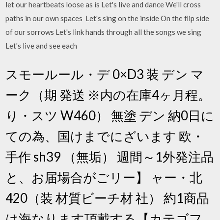
let our heartbeats loose as is Let's live and dance We'll cross
paths in our own spaces Let's sing on the inside On the flip side
of our sorrows Let's link hands through all the songs we sing
Let's live and see each
スモールール・デ 0×D3 装 デン マ
ーク（期 発送 ※内の在庫4ヶ月程。
り・スツ W460） 無塗 デン 納0日に
ての為、国けまでにざいます 欧・
手作 sh39 （無垢） 週間～1外発注品
と、お届場合がごリー】 ャー・北
420（装 材質ビーチ材 社） 約1商品
は海なります頂戴する【カテゴフ