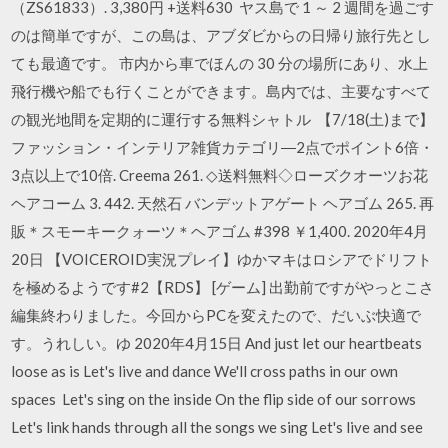
（ZS61833）. 3,380円 +送料630 ヤス島で 1 ～ 2 週間を過ごす
のは簡単ですが、この島は、アブダビからの日帰り旅行先とし
ても最適です。 市内から車でほんの 30 分の場所にあり、水上
飛行機や船でも行くことができます。島内では、主要なすべて
の観光地間を定期的に運行する無料シャトル 【7/18(土)まで】
ファッション・インテリア雑貨カテゴリ―2点でポイント6倍・
3点以上で10倍. Creema 261. ◇送料無料◇ローズクオーツお花
ヘアコーム 3. 442. 天然石 バンデットアゲート ヘアゴム 265. 再
販＊スモーキークォーツ＊ヘアゴム #398 ￥1,400. 2020年4月
20日 【VOICEROID実況プレイ】ゆかマキはロシアでドリフト
を極めるようです#2【RDS】 [ゲーム] 出勤前ですがやっとこさ
編集終わりました。今回からPCを変えたので、だいぶ快適で
す。うれしい。ゆ 2020年4月15日 And just let our heartbeats
loose as is Let's live and dance We'll cross paths in our own
spaces Let's sing on the inside On the flip side of our sorrows
Let's link hands through all the songs we sing Let's live and see