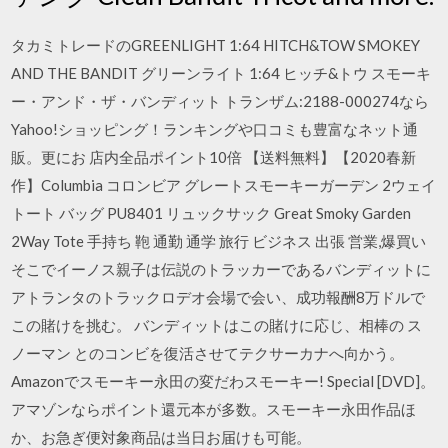
タカミトレードのGREENLIGHT 1:64 HITCH&TOW SMOKEY
AND THE BANDIT グリーンライト 1:64 ヒッチ&トウ スモーキ
ー・アンド・ザ・バンディット トランザム:2188-000274なら
Yahoo!ショッピング！ランキングや口コミも豊富なネット通
販。更にお 店内全品ポイント10倍 【送料無料】【2020春新
作】Columbia コロンビア グレートスモーキーガーデン 2ウェイ
トート バッグ PU8401 リュックサック Great Smoky Garden
2Way Tote 手持ち 鞄 通勤 通学 旅行 ビジネス 出張 営業,爆買い
そこでイーノス親子は伝説のトラッカーであるバンディットに
アトランタのトラックロデオ会場で会い、成功報酬8万ドルで
この賭けを挑む。 バンディットはこの賭けに応じ、相棒の ス
ノーマン とのコンビを復活させてテクサーカナへ向かう。
Amazonでスモーキー永田の変だわスモーキー! Special [DVD]。
アマゾンならポイント還元本が多数。スモーキー永田作品ほ
か、お急ぎ便対象商品は当日お届けも可能。