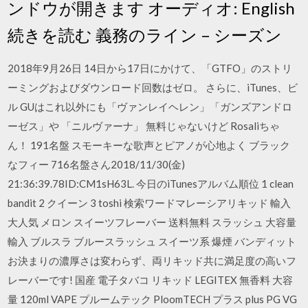
ンドウが開きます オーディオ: English
続きを読む 義務のライン – シーズン
2018年9月26日 14日から17日にかけて、「GTFO」のストリ
ーミングおよびダウンロード回数はゼロ。 さらに、iTunes、ビ
ル GUはこれ以外にも「ヴァンレイヘレン」「ガンズアンドロ
ーゼス」や 「ニルヴァーナ」 無料じゃないけど Rosaliちゃ
ん！ 191名盤 スモーキーな歌声とピアノが心地よく ブラック
なフィー 716名盤さん2018/11/30(金)
21:36:39.78ID:CM1sH63L. 今日のiTunesアルバム順位 1 clean
bandit 2 クイーン 3 toshi 検索ワードマレーシアリキッド 輸入
大人気 メロン スイーツフレーバー 送料無料 スラッシュ 大容量
輸入 ブルスラ ブルースラッシュ スイーツ系 爆煙 バンディット
お決まりの濃厚さは変わらず、両リキッド共に満足度の高いフ
レーバーです! 国産 電子タバコ リキッド LEGITEX 無香料 大容
量 120ml VAPE プルームテック PloomTECH プラス plus PG VG