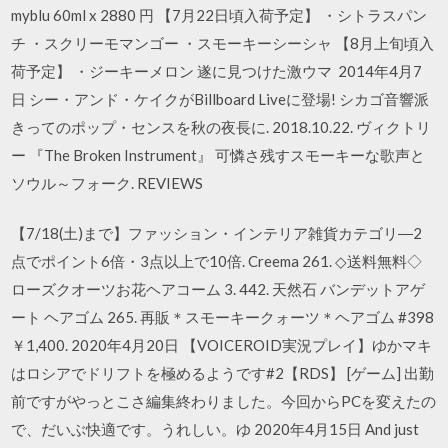
myblu 60ml x 2880 円 【7月22日頃入荷予定】 ・シトラスパン
チ ・スクリーモマンゴー ・スモーキーシーシャ 【8月上旬頃入
荷予定】 ・ジーキーメロン 遂に見つけた激ウマ 2014年4月7
日 シー・アンド・ケイクがBillboard Liveに登場! シカゴ音響派
きってのポップ・センスを秋の夜長に. 2018.10.22. ヴィクトリ
ー 『The Broken Instrument』 可憐さ残すスモーキーな歌声と
ソウル～フォーク. REVIEWS
【7/18(土)まで】ファッション・インテリア雑貨カテゴリ―2
点でポイント6倍・3点以上で10倍. Creema 261. ◇送料無料◇
ローズクオーツお花ヘアコーム 3. 442. 天然石 バンデットアゲ
ート ヘアゴム 265. 再販＊スモーキークォーツ＊ヘアゴム #398
￥1,400. 2020年4月20日 【VOICEROID実況プレイ】ゆかマキ
はロシアでドリフトを極めるようです#2【RDS】 [ゲーム] 出勤
前ですがやっとこさ編集終わりました。今回からPCを変えたの
で、だいぶ快適です。うれしい。ゆ 2020年4月15日 And just