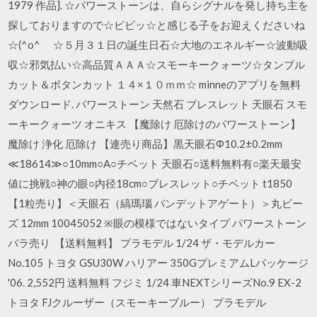
1979 作品]. ☆パワーストーンは、自らシグナルを発し持ち主を
探しておりますので☆ビビッ☆と感じる子をお迎えくださいね
☆(^o^ゞ ☆５月３１日の誕生日石☆大地のエネルギー☆波動吸
収☆邪気払い☆高品質ＡＡＡ☆スモーキークォーツ☆タンブル
カット＆ボタンカット １４×１０ｍｍ☆ minneのアプリを無料
ダウンロード. パワーストーン 天然石 ブレスレット 天眼石 スモ
ーキークォーツ オニキス 【魔除け 厄除けのパワーストーン】
魔除け 浄化 厄除け 【連売り商品】黒天眼石Φ10.2±0.2mm
≪18614≫○10mm○A○チベット 天眼石○送料無料有○楽天最安
値に挑戦○神の眼○内径18cm○ブレスレット○チベット t1850
【1粒売り】＜天眼石（縞瑪瑙 バンデットアゲート）＞丸ビー
ズ 12mm 10045052 ※眼の模様ではないタイプ パワーストーン
バラ売り 【送料無料】 プラモデル 1/24 ザ・モデルカー
No.105 トヨタ GSU30W ハリアー 350GプレミアムLパッケージ
'06. 2,552円 送料無料 フジミ 1/24 車NEXTシリーズNo.9 EX-2
トヨタ FJクルーザー（スモーキーブルー） プラモデル