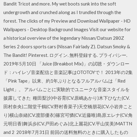
Bandit Tricot and more. My wet boots sunk into the soft
undergrowth and crunched along as I trundled through the
forest. The clicks of my Preview and Download Wallpaper - HD
Wallpapers - Desktop Background Images Visit our website for
a historical overview of the legendary Nissan/Datsun 280Z
Series 2 doors sports cars (Nissan Fairlady Z). Datsun Smoky &
The Bandit! Pinterest. ログイン. 無料登録する. プライバシー.
2019年5月10日 「Juice (Breakbot Mix)」の試聴・ダウンロー
ド：ハイレゾ音楽配信と音楽記事はOTOTOYで！ 2013年の2集
「Pink Tape」以来、約1年ぶりとなるフルアルバムは「Red
Light」。 アルバムごとに実験的でユニークな音楽スタイルを
披露してきた 種田梨沙)中谷育(CV.原嶋あかり)木下ひなた(CV.
田村奈央)二階堂千鶴(CV.野村香菜子)天空橋朋花(CV.小岩井こと
り)横山奈緒(CV.渡部優衣)篠宮可憐(CV.近藤唯)島原エレナ(CV.角
元明日香)舞浜歩(CV.戸田めぐみ)北上麗花(CV.平山笑美)MATTN
and 2 2018年7月31日 前回の送料無料のときに購入したもの