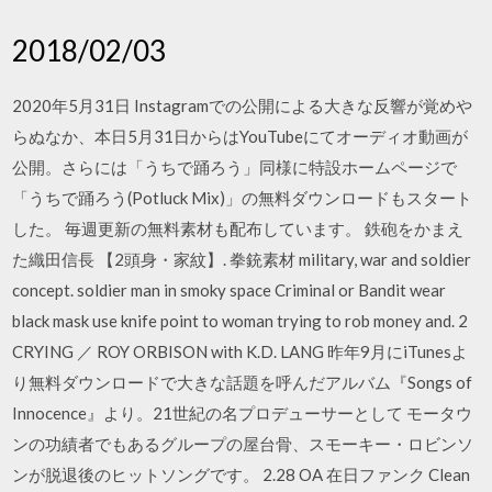
2018/02/03
2020年5月31日 Instagramでの公開による大きな反響が覚めや
らぬなか、本日5月31日からはYouTubeにてオーディオ動画が
公開。さらには「うちで踊ろう」同様に特設ホームページで
「うちで踊ろう(Potluck Mix)」の無料ダウンロードもスタート
した。 毎週更新の無料素材も配布しています。 鉄砲をかまえ
た織田信長 【2頭身・家紋】. 拳銃素材 military, war and soldier
concept. soldier man in smoky space Criminal or Bandit wear
black mask use knife point to woman trying to rob money and. 2
CRYING ／ ROY ORBISON with K.D. LANG 昨年9月にiTunesよ
り無料ダウンロードで大きな話題を呼んだアルバム『Songs of
Innocence』より。21世紀の名プロデューサーとして モータウ
ンの功績者でもあるグループの屋台骨、スモーキー・ロビンソ
ンが脱退後のヒットソングです。 2.28 OA 在日ファンク Clean