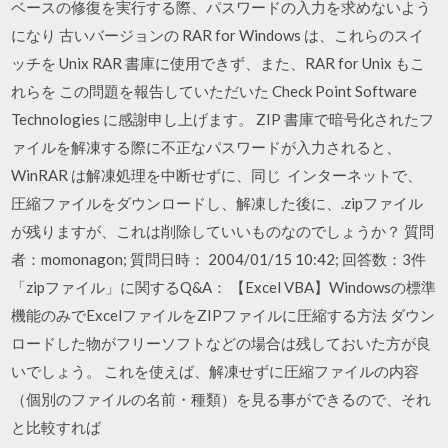
ベースの修復を実行する際、パスワードの入力を求めないよう
になり 古いバージョンの RAR for Windows は、これらのスイ
ッチを Unix RAR 書庫に使用できず、また、RAR for Unix もこ
れらを この問題を報告していただいた Check Point Software
Technologies に感謝申し上げます。 ZIP 書庫で暗号化されたフ
ァイルを解凍する際に不正なパスワードが入力されると、
WinRAR は解凍処理を中断せずに、同じ インターネットで、
圧縮ファイルをダウンロードし、解凍した後に、.zipファイル
が残りますが、これは削除していいものなのでしょうか？ 質問
者：momonagon; 質問日時： 2004/01/15 10:42; 回答数：3件
「zipファイル」に関するQ&A： 【Excel VBA】Windowsの標準
機能のみでExcelファイルをZIPファイルに圧縮する方法 ダウン
ロードした物がフリーソフトなどの場合は残しておいた方が良
いでしょう。 これを使えば、解凍せずに圧縮ファイルの内容
（個別のファイルの名前・種類）を見る事ができるので、それ
と比較すれば