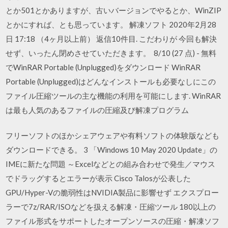
とか501とかありますが、古いバージョンでやるとか、WinZIP
とかにすれば、とも思っています。 解凍ソフト 2020年2月28
日 17:18 （4ヶ月以上前） 返信10件目. こだわりが 今回も解決
せず、いったん閉めさせていただきます。
8/10 (27 点) - 無料
でWinRAR Portable (Unplugged)をダウンロード WinRAR
Portable (Unplugged)はどんなインストールも必要なしにこの
ファイル圧縮ツールの主な機能の利用を可能にします. WinRAR
は最も人気のあるファイルの圧縮及び解凍プログラム
フリーソフトのほかシェアウェアや有料ソフトの体験版なども
ダウンロードできる。 3 「Windows 10 May 2020 Update」の
IMEに新たな問題 ～Excelなどとの組み合わせで発生／マウス
でドラッグするとエラーが表示 Cisco Talosが公表した
GPU/Hyper-Vの脆弱性はNVIDIA製品に影響せず エクスプロー
ラーで7z/RAR/ISOなどを扱える解凍・圧縮ツール 180以上の
ファイル形式をサポートしたオープンソースの圧縮・解凍ソフ