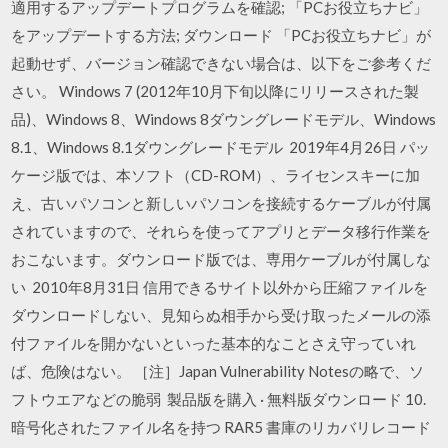
適用するアップデートプログラムを確認; 「PCお役立ちナビ」
をアップデートする方法; ダウンロード 「PCお役立ちナビ」が
起動せず、バージョン確認できない場合は、以下をご参考くだ
さい。 Windows 7 (2012年10月下旬以降にリリースされた製
品)、Windows 8、Windows 8ダウングレードモデル、Windows
8.1、Windows 8.1ダウングレードモデル 2019年4月26日 パッ
ケージ版では、本ソフト（CD-ROM）、ライセンスキーに加
え、古いパソコンと新しいパソコンを接続するケーブルが付属
されていますので、それらを使ってアプリとデータ移行作業を
おこないます。ダウンロード版では、専用ケーブルが付属しな
い 2010年8月31日 信用できるサイト以外から圧縮ファイルを
ダウンロードしない、見知らぬ相手から受け取ったメールの添
付ファイルを開かないといった基本的なことさえ守っていれ
ば、危険はない。 ［注］Japan Vulnerability Notesの略で、ソ
フトウエアなどの脆弱 製品版を購入 · 無料版ダウンロード 10.
暗号化されたファイル名を持つ RAR5 書庫のリカバリレコード