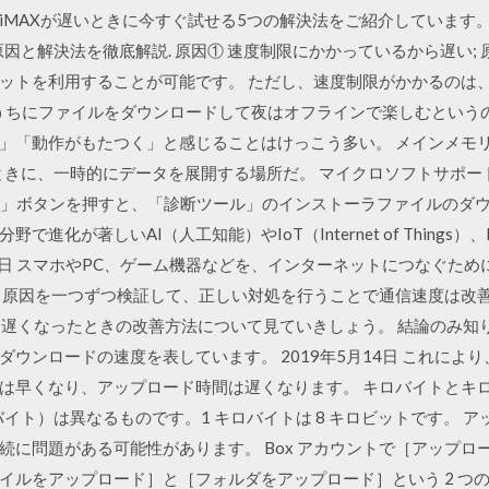
MAXが遅いときに今すぐ試せる5つの解決法をご紹介しています。 
の原因と解決法を徹底解説. 原因① 速度制限にかかっているから遅い; 
ットを利用することが可能です。 ただし、速度制限がかかるのは、
のうちにファイルをダウンロードして夜はオフラインで楽しむという
」「動作がもたつく」と感じることはけっこう多い。 メインメモ
きに、一時的にデータを展開する場所だ。 マイクロソフトサポート検索 
行」ボタンを押すと、「診断ツール」のインストーラファイルのダウ
が著しいAI（人工知能）やIoT（Internet of Things）、RPA（
0年6月10日 スマホやPC、ゲーム機器などを、インターネットにつなぐた
 原因を一つずつ検証して、正しい対処を行うことで通信速度は改善
因と遅くなったときの改善方法について見ていきしょう。 結論のみ知
ウンロードの速度を表しています。 2019年5月14日 これによ
は早くなり、アップロード時間は遅くなります。 キロバイトとキロ
イト）は異なるものです。1 キロバイトは 8 キロビットです。 
続に問題がある可能性があります。 Box アカウントで［アップロ
イルをアップロード］と［フォルダをアップロード］という 2 つ