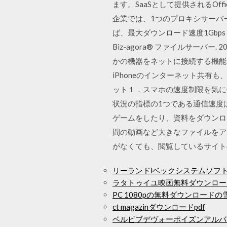
ます。SaaSとして提供されるOff
企業では、1つのプロキシサーバー
ば、最大ダウンロード速度1Gbps
Biz-agora® ファイルサーバー
かの機器をネットに接続する機能だと
iPhoneのインターネット共有も
ット１．スマホの速度制限を気にせ
状況の指標の1つである通信速度は数字
ゲームをしたり、資料をダウンロ
間の動画など大きなファイルをア
がなくても、閲覧しているサイト
リーランドlベックシステムソフト
ラタトゥイユ映画無料ダウンロー
PC 1080pの無料ダウンロードの
ct magazinダウンロードpdf
ベルビブデヴォーポイズンアルバ