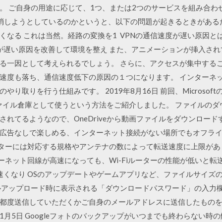
。 ご自身の用途に応じて、1つ、または2つのサービスを組み合わ
なぜ解消しようとしているのかというと、以下の問題が起きるときがある
る これは当然。経路の変換を1 VPNの通信速度が遅い原因とは; 
Nが遅い原因を改善して環境を整え また、アニメーションが挿入され
る一因として考えられるでしょう。 さらに、アクセスが集中する
速度も落ち、通信速度低下の原因の１つになります。 インターネ
り取りを行う仕組みです。 2019年8月16日 前回、Microso
画ファイル倉庫として使うという方法をご紹介しました。 ファイルの
れてるようなので、OneDriveから動画ファイルをダウンロードする
広告なしで楽しめる、インターネット接続がない場所でもオフライン
iルーターには対応する規格やアンテナの数によって転送速度に上限が
ンターネット回線が高速になっても、Wi-Fiルーターの性能が低いと
が速くなり OSのアップデートやゲームアプリなど、ファイルサイ
ルアップロード時に表示される「ダウンロードパスワード」の入力欄に
都度送信していただくかご自身のメールアドレスに送信したもの
年1月5日 Googleフォトのバックアップがいつまでも終わらない時の解