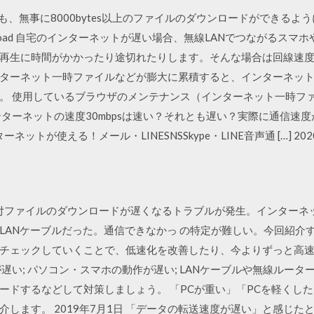
Zwebでも、無事に8000bytes以上のファイルのダウンロードができ
load 自宅のインターネットが遅い場合、無線LANでつながるスマ
再生に時間がかかったり途切れたりします。そんな場合は回線速
11 インターネット一時ファイルなどが膨大に累積すると、インターネ
。 使用しているブラウザのメンテナンス（インターネット一時フ
ターネットの速度30mbpsは速い？それとも遅い？実際に通信速度が
ットが使える！メール・LINESNSSkype・LINE音声通 […] 2020/
ルで添付ファイルのダウンロードが遅くなるトラブルが発生。インター
LANケーブルだった。通信できなかっ の特定が難しい。今回紹介
ひとつチェックしていくことで、低速化を改善したり、今よりずっと
遅い; パソコン・スマホの動作が遅い; LANケーブルや無線ルーター
ードするなどして対策しましょう。 「PCが重い」「PCを軽くし
します。 2019年7月1日 「データの転送速度が遅い」と感じ