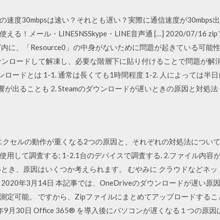
速度30mbpsは速い？それとも遅い？実際に通信速度が30mbps出
ール・LINESNSSkype・LINE音声通 […] 2020/07/16 zi
フォルダ内に、「Resource0」の中身がないために問題が起きている可
ァイルをダウンロードして解凍し、必要な階層下に貼り付けることで問題が
mのダウンロードとは 1-1. 通常は長くても1時間程度 1-2. 人によっては半日
に影響が出ることも 2. Steamのダウンロードが遅いときの原因と対処法～P
は、エクセルの動作が重くなる2つの原因と、それぞれの対処法につい
使用して調査する; 1-2.1台のデバイスで調査する. 2.ファイル内容が
いとき、原因はいくつか考えられます。 むやみに クラウドなどネ
020年3月14日 本記事では、OneDriveのダウンロードが遅い
測定可能。 ですから、Zipファイルにまとめてアップロードする
年9月30日 Office 365® を導入後にパソコンが遅くなる１つ