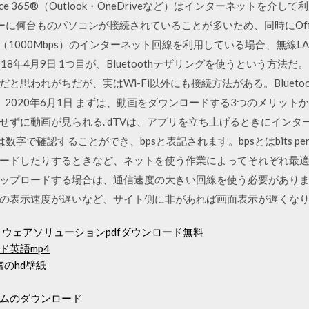
ice 365®（Outlook・OneDriveなど）はインターネットを
に何台ものパソコンが接続されていることが多いため、同時にOffic
（1000Mbps）のインターネット回線を利用している場合、無線LA
. 2018年4月9日 1つ目が、Bluetoothテザリングを使うという方法
思われがちだが、実はWi-Fi以外にも接続方法がある。Bluetoo
、 2020年6月1日 まずは、動画をダウンロードする3つのメリッ
ずに動画が見られる. dTVは、アプリを立ち上げるときにインターネッ
で確認することができ、bpsと表記されます。bpsとはbits per 
ードしたりするときなど、ネットを使う作業によってそれぞれ最適
ップロードする場合は、通信速度の大きい回線を使う必要がありま
の表示速度が遅いなど、サイト側に非があれば画面表示が遅くな
ウェアソリューションpdfダウンロード無料
ド英語mp4
雪のhd壁紙
ムのダウンロード