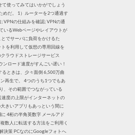
せて使ってみてはいかがでしょう
ためだ。 1）ルーターを2つ通過す
VPNの仕組みを確認; VPNの通
ているWebページやレイアウトが
ことでサーバに負荷をかけるた
ットを利用して仮想の専用回線を
ftのクラウドストレージサービス
ダウンロード速度がすんごい遅い！
ときは、少々面倒 6,500万曲
再生で。 4つのうち1つでもあ
あり、その範囲でつながっている
転送速度の上限がインターネットの
ズの大きいアプリもあっという間に
 4桁の半角英数字 メールアド
を複数人に転送する方法をご利用く
決策 PCなのにGoogleフォトへ