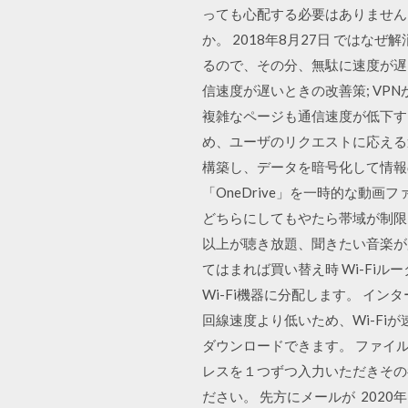
っても心配する必要はありません
か。 2018年8月27日 では
るので、その分、無駄に速度が遅くな
信速度が遅いときの改善策; VP
複雑なページも通信速度が低下す
め、ユーザのリクエストに応える
構築し、データを暗号化して情報のや
「OneDrive」を一時的な動
どちらにしてもやたら帯域が制限さ
以上が聴き放題、聞きたい音楽が
てはまれば買い替え時 Wi-F
Wi-Fi機器に分配します。 イ
回線速度より低いため、Wi-Fi
ダウンロードできます。 ファイ
レスを１つずつ入力いただきその
ださい。 先方にメールが 2020