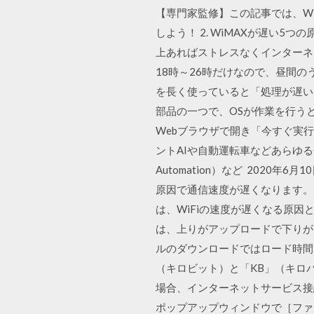
【専門家監修】この記事では、Wi
しよう！ 2. WiMAXが遅い5つ
上あればストレスなくインターネ
18時～26時だけなので、昼間
を長く使っていると「処理が遅い
部品の一つで、OSが作業を行うと
Webブラウザで開き「今すぐ実
ントAIや自動運転車などあらゆる分野で進化
Automation）など 202
原因で通信速度が遅くなります。
は、WiFiの速度が遅くなる原
は、上りがアップロードで下りがダ
ルのダウンロードではロード時間
（キロビット）と「KB」（キロバ
場合、インターネットサービス接
ポップアップウィンドウで［ファ