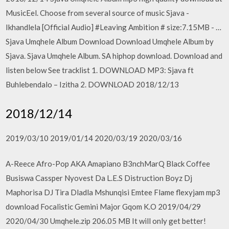
MusicEel. Choose from several source of music Sjava -
Ikhandlela [Official Audio] #Leaving Ambition # size:7.15MB - …
Sjava Umqhele Album Download Download Umqhele Album by
Sjava. Sjava Umqhele Album. SA hiphop download. Download and
listen below See tracklist 1. DOWNLOAD MP3: Sjava ft
Buhlebendalo – Izitha 2. DOWNLOAD 2018/12/13
2018/12/14
2019/03/10 2019/01/14 2020/03/19 2020/03/16
A-Reece Afro-Pop AKA Amapiano B3nchMarQ Black Coffee
Busiswa Cassper Nyovest Da L.E.S Distruction Boyz Dj
Maphorisa DJ Tira Dladla Mshunqisi Emtee Flame flexyjam mp3
download Focalistic Gemini Major Gqom K.O 2019/04/29
2020/04/30 Umqhele.zip 206.05 MB It will only get better!