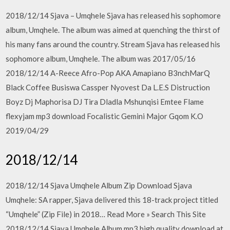
2018/12/14 Sjava – Umqhele Sjava has released his sophomore
album, Umqhele. The album was aimed at quenching the thirst of
his many fans around the country. Stream Sjava has released his
sophomore album, Umqhele. The album was 2017/05/16
2018/12/14 A-Reece Afro-Pop AKA Amapiano B3nchMarQ
Black Coffee Busiswa Cassper Nyovest Da L.E.S Distruction
Boyz Dj Maphorisa DJ Tira Dladla Mshunqisi Emtee Flame
flexyjam mp3 download Focalistic Gemini Major Gqom K.O
2019/04/29
2018/12/14
2018/12/14 Sjava Umqhele Album Zip Download Sjava
Umqhele: SA rapper, Sjava delivered this 18-track project titled
“Umqhele” (Zip File) in 2018… Read More » Search This Site
2018/12/14 Sjava Umqhele Album mp3 high quality download at