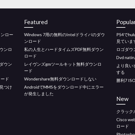
Featured
Popula
ウンロー
Windows 7用の無料のIntelドライバのダウ
PS4でh
ンロード
見ていま
ウンロ
私の人生とハードタイムズPDF無料ダウン
ロゴダウ
ロード
Dvd nat
ダウン
レイヴンズgmツールキット無料ダウンロ
より良い
ード
する
ロード
Wondershare無料ダウンロードしない
勝利7 I
見つけ
AndroidでMMSをダウンロード中にエラー
が発生しました
New
クラック
Cisco
ロード
Photosho