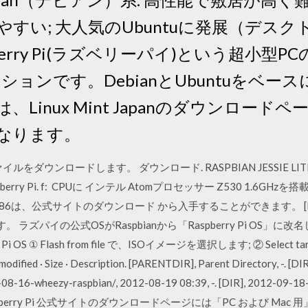
すい; 大人気のUbuntuに発展（デス
berry Pi(ラズベリーパイ)という超小型PCの
ションです。DebianとUbuntuをベー
Linux Mint Japanのダウンロー
なります。
ダウンロードします。 ダウンロード. RASPBIAN JESSIE LITE
 Raspberry Pi. f: CPUに インテル Atomプロセッサー Z530 1.6G
esktop X86は、公式サイトのダウンロード から入手することができます。 [D
 ラズパイの公式OSがRaspbianから「Raspberry Pi OS」
 ① Flash from file で、ISOイメージを選択します; ② Select
fied · Size · Description. [PARENTDIR], Parent Directory, -. [DI
12-08-16-wheezy-raspbian/, 2012-08-19 08:39, -. [DIR], 2012-0
Raspberry Pi 公式サイトのダウンロードページには「PC および M