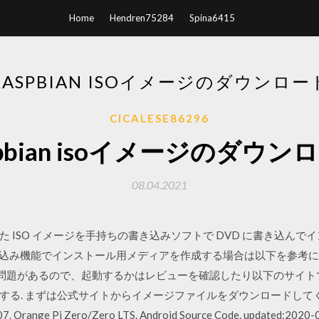
Home
Hendren75284
Spina6415
RASPBIAN ISOイメージのダウンロー
CICALESE86296
spbian isoイメージのダウン
08.04.2021
ドした ISO イメージを手持ちの書き込みソフトで DVD に書き込
標準の書き込み機能でインストール用メディアを作成する場合は以下を参考に
ードは相性問題があるので、起動するかはレビューを確認したり以下のサイトで調べ
まずは公式サイトからイメージファイルをダウンロードしてくる。 Images
-07. Orange Pi Zero/Zero LTS. Android Source Code. updated:2020-0