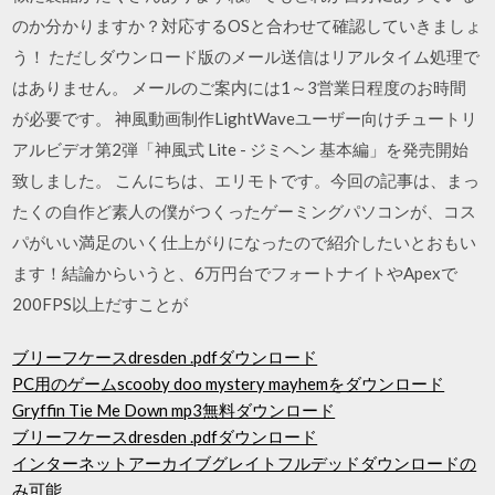
のか分かりますか？対応するOSと合わせて確認していきましょ
う！ ただしダウンロード版のメール送信はリアルタイム処理で
はありません。 メールのご案内には1～3営業日程度のお時間
が必要です。 神風動画制作LightWaveユーザー向けチュートリ
アルビデオ第2弾「神風式 Lite - ジミヘン 基本編」を発売開始
致しました。 こんにちは、エリモトです。今回の記事は、まっ
たくの自作ど素人の僕がつくったゲーミングパソコンが、コス
パがいい満足のいく仕上がりになったので紹介したいとおもい
ます！結論からいうと、6万円台でフォートナイトやApexで
200FPS以上だすことが
ブリーフケースdresden .pdfダウンロード
PC用のゲームscooby doo mystery mayhemをダウンロード
Gryffin Tie Me Down mp3無料ダウンロード
ブリーフケースdresden .pdfダウンロード
インターネットアーカイブグレイトフルデッドダウンロードの
み可能