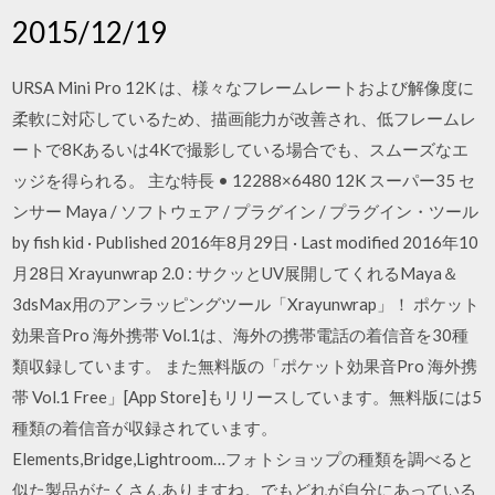
2015/12/19
URSA Mini Pro 12K は、様々なフレームレートおよび解像度に
柔軟に対応しているため、描画能力が改善され、低フレームレ
ートで8Kあるいは4Kで撮影している場合でも、スムーズなエ
ッジを得られる。 主な特長 • 12288×6480 12K スーパー35 セ
ンサー Maya / ソフトウェア / プラグイン / プラグイン・ツール
by fish kid · Published 2016年8月29日 · Last modified 2016年10
月28日 Xrayunwrap 2.0 : サクッとUV展開してくれるMaya＆
3dsMax用のアンラッピングツール「Xrayunwrap」！ ポケット
効果音Pro 海外携帯 Vol.1は、海外の携帯電話の着信音を30種
類収録しています。 また無料版の「ポケット効果音Pro 海外携
帯 Vol.1 Free」[App Store]もリリースしています。無料版には5
種類の着信音が収録されています。
Elements,Bridge,Lightroom…フォトショップの種類を調べると
似た製品がたくさんありますね。でもどれが自分にあっている