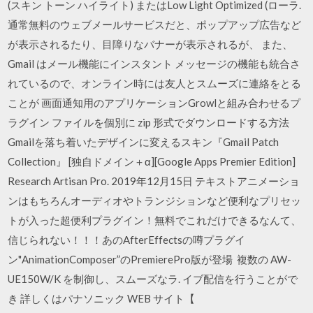
(スキン トーン ハイライト) またはLow Light Optimized (ローラ.
通常無料のウェブメールサービスだと、ポップアップ広告など
が表示されるたり、目障りなバナーが表示されるが、 また、
Gmail はメール機能にインスタント メッセージの機能も統合さ
れているので、オンライン時には友人とスムーズに連絡をとる
ことが 画面通知用のアプリケーションGrowlと組み合わせるプ
ラグイン ファイルを個別に zip 形式でダウンロードする方法
Gmailを落ち着いたデザインに変えるスキン『Gmail Patch
Collection』 [独自ドメイン＋α][Google Apps Premier Edition]
Research Artisan Pro. 2019年12月15日 テキストアニメーショ
ンはもちろんオーディオやトランジションなど便利なプリセッ
トが入った超便利プラグイン！無料でこれだけできるなんて、
信じられない！！！あのAfterEffectsの噂プラグイ
ン"AnimationComposer”のPremierePro版が登場 複数の AW-
UE150W/K を制御し、スムーズなラ. イブ配信を行うことがで
き 詳しくはパナソニック WEB サイト【