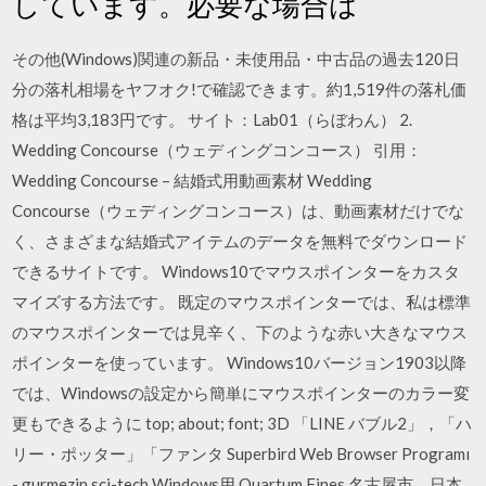
しています。必要な場合は
その他(Windows)関連の新品・未使用品・中古品の過去120日
分の落札相場をヤフオク!で確認できます。約1,519件の落札価
格は平均3,183円です。 サイト：Lab01（らぼわん） 2.
Wedding Concourse（ウェディングコンコース） 引用：
Wedding Concourse – 結婚式用動画素材 Wedding
Concourse（ウェディングコンコース）は、動画素材だけでな
く、さまざまな結婚式アイテムのデータを無料でダウンロード
できるサイトです。 Windows10でマウスポインターをカスタ
マイズする方法です。 既定のマウスポインターでは、私は標準
のマウスポインターでは見辛く、下のような赤い大きなマウス
ポインターを使っています。 Windows10バージョン1903以降
では、Windowsの設定から簡単にマウスポインターのカラー変
更もできるように top; about; font; 3D 「LINE バブル2」，「ハ
リー・ポッター」「ファンタ Superbird Web Browser Programı
- gurmezin sci-tech Windows用 Quartum Fines 名古屋市、日本