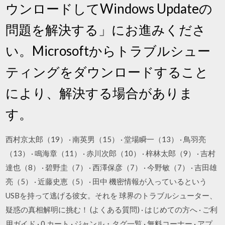
ウンロードしてWindows Updateの
問題を解決する」にお進みくださ
い。Microsoftからトラブルシュー
ティングをダウンロードすること
により、解決する場合がありま
す。
西村京太郎（19） · 南英男（15） · 堂場瞬一（13） · 鳥羽亮
（13） · 鳴海章（11） · 赤川次郎（10） · 梓林太郎（9） · 吉村
達也（8） · 碧野圭（7） · 西澤保彦（7） · 今野敏（7） · 吉田雄
亮（5） · 近藤史恵（5） · 田中 機密情報が入っているという
USBを持って逃げる彼女。それを 球界のトラブルシューター、
疑惑の真相解明に挑む！ (よくある質問) · はじめての方へ · ご利
用ガイド · 0 カート · ジャンル・タグ一覧 · 無料コーナー · アプ