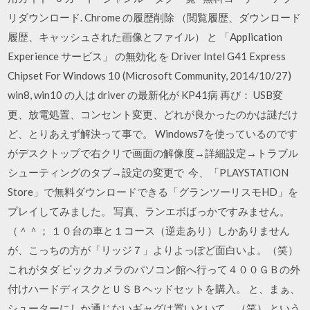
リダウンロード. Chrome の履歴削除 （閲覧履歴、ダウンロード
履歴、キャッシュされた画像とファイル） と 「Application
Experience サービス」 の無効化 を Driver Intel G41 Express
Chipset For Windows 10 (Microsoft Community, 2014/10/27)
win8, win10 の人は driver の最新化が KP41病 再び： USB変
更、放電処置、コンセント変更、どれが良かったのかは謎だけ
ど、とりあえず解決って事で。 Windows7を使っているのです
がデスクトップで右クリで画面の解像度→詳細設定→トラブル
シューティングのタブ→設定の変更で 今、「PLAYSTATION
Store」で無料ダウンロードできる「グランツーリスモHD」を
プレイしてみました。 写真、ランエボばっかですみません。
（＾＾； １０台の車と１コース（逆走あり）しかありません
が、こっちの方が「リッジ７」よりよっぽど面白いよ。（笑）
これがタダ ビックカメラのパソコン館へ行って４００ＧＢの外
付けハードディスクとＵＳＢヘッドセットを購入。 と、まぁ、
シューターにしか通じないギャグは置いといて。（笑） という