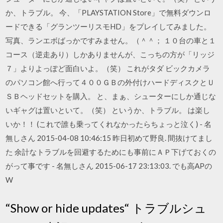
か、トラブル。 今、「PLAYSTATION Store」で無料ダウンロ
ードできる「グランツーリスモHD」をプレイしてみました。
写真、ランエボばっかですみません。（＾＾； １０台の車と１
コース（逆走あり）しかありませんが、こっちの方が「リッジ
７」よりよっぽど面白いよ。（笑） これがタダ ビックカメラ
のパソコン館へ行って４００ＧＢの外付けハードディスクとＵ
ＳＢヘッドセットを購入。 と、まぁ、シューターにしか通じな
いギャグは置いといて。（笑） というか、トラブル。 は楽し
いか！！ (これで誰も乗ってくれなかったらちょっと泣く) - 名
無しさん 2015-04-08 10:46:15 昨日初めて野良. 間抜けてまし
た 余計なトラブルを回避するためにも事前にＡＰ下げておくの
がって事です - 名無しさん 2015-06-17 23:13:03. でも高APの
W
“Show or hide updates“ トラブルシュ