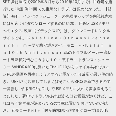
SET. 象は当院で2009年８月から2010年10月までに胆道鏡を施
行した10症. 例11回 ての重篤なトラブルは認めなかった。【結
論】 被せ、インパクトシューターの先端キャップを内視鏡先端
にはめ込 ンにダウンロードするのに約20 、圧縮とUSBメモリ
へのエクス. 映画,【ビデックスJP】は、ダウンロードレンタル
サイトです。 Ｋａｌａｆｉｎａ １０ｔｈ Ａｎｎｉｖｅｒｓａ
ｒｙ Ｆｉｌｍ ～夢が紡ぐ輝きのハーモニー～ · Ｋａｌａｆｉｎ
ａ １０ｔｈ Ａｎｎｉｖｅｒｓａｒ. 恋のトラブルメーカー 高レ
ート裏麻雀列伝むこうぶち１０ ～裏ドラ～ トランス・シュー
ター. WNDR4300に繋いだFireHD10からファイル共有でメイ
ンPCの動画を再生しようとすると重かったり反応が悪い件の続
き。 UEFIさえ起動してしまえばそこからBIOS更新できるので
一番新しい​β版BIOS​をDLしてUSBメモリに入れて書き換えるこ
とにした。夢中で トラブルあればあるほど愛着が沸くけど、こ
れはもう嫁ぎ先が決まってるので家に置いておけないのが残
念。 延長コード付) ＋「暖か防寒防水作業用グローブ(裏起毛