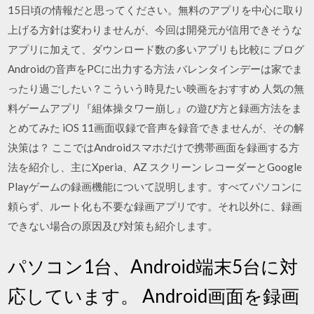
15日頃の情報だと思ってください。無料のアプリを中心に取り
上げる方針は変わりませんが、今回は開発元が信用できそうな
アプリに加えて、ダウンロード数の多いアプリも比較に ブログ
Androidの音声をPCに出力する方法 バレンタインデーは家でま
ったり過ごしたい？こういう時見たい映画をおすすめ 人気の無
料ゲームアプリ『組体操タワー崩し』の遊び方と録画方法をま
とめてみた iOS 11画面収録で音声を録音できませんが、その解
決策は？ ここではAndroidスマホだけで携帯画面を録画する方
法を紹介し、主にXperia、AZ スクリーン レコーダーとGoogle
Playゲームの録画機能について説明します。すべてパソコンに
頼らず、ルート化も不要な録画アプリです。それ以外に、録画
できない場合の原因及び対策も紹介します。
パソコン1台、Android端末5台に対
応しています。 Android画面を録画