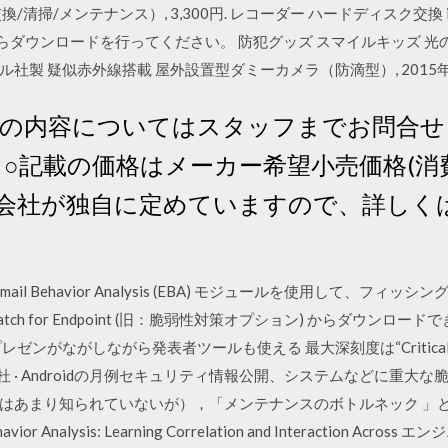
清掃/メンテナンス）, 3,300円. レコーダー ハードディスク交換 i
ア」からダウンロードを行ってください。 防犯グッズ スマイルキッズ 光の見張
ツール社製 疑似赤外線搭載 屋外設置型ダミーカメラ（防滴型）, 2015年
の内容についてはスタッフまでお問合せくだ
ssories. ○記載の価格はメーカー希望小売価格
会社が独自に定めていますので、詳しく
icro Email Behavior Analysis (EBA) モジュールを使用し
tual Patch for Endpoint (旧：脆弱性対策オプション) からダウ
ゼンがながしながら発表者ツールも使える 最大深刻度は“Critical” ～G
杜 · Androidの月例セキュリティ情報公開、システムなどに重大
あまり知られていないが），「メンテナンスのボトルネック 」とでも
avior Analysis: Learning Correlation and Interaction