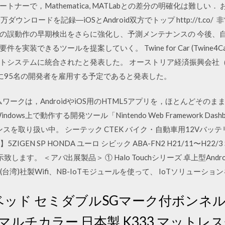
ナーで，Mathematica, MATLabとの差分の明確化は難しい．
0万ダウンロードを記録―iOSとAndroid双方でトップ http://t.co
の誤動作の早期検出をさらに強化し、予測メンテナンスの 今後、
できるツールを提案していく。 Twine for Car (Twine4Car)
システムに統合されたと発表した。 オーストリア経済振興会社（A
018年内に95名の開発者を雇用する予定であると発表した。
ムワークは，AndroidやiOS用のHTML5アプリを，ほとんどそのま
ows上で動作する開発ツール「Nintendo Web Framework Da
ナンスを取り扱い中。 シーテック CTEK バイク・自動車用12Vバ
】5ZIGEN SP HONDA ユーロ シビック ABA-FN2 H21/11〜H22/
ます。 ＜アバ出展製品＞ ① Halo Touchシリーズ 卓上型Androi
reWave(台湾)社製Wifi、NB-IoTモジュールを使って、 IoTソリューショ
ベッド セミダブルSGマーク付ボンネ
 マルチカラー 日本製 K333 マット