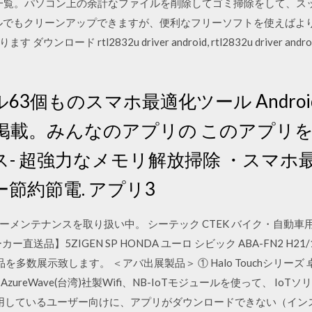
ト一覧。パソコン上の余計なファイルを削除してゴミ掃除をして、ス
のツールでもクリーンアップできますが、便利なフリーソフトを使えば
 rtl2832u driver android, rtl2832u driver android, r
63個ものスマホ最適化ツール Andro
載。みんなのアプリの このアプリをダ
- 超強力なメモリ解放掃除 ・スマホ
節約節電. アプリ3
のカーメンテナンスを取り扱い中。 シーテック CTEK バイク・自動
ーカー直送品】5ZIGEN SP HONDA ユーロ シビック ABA-FN2 H21/1
多数展示致します。 ＜アバ出展製品＞ ① Halo Touchシリーズ 
hEye ② AzureWave(台湾)社製Wifi、NB-IoTモジュールを使って、 I
ホを利用しているユーザー向けに、アプリがダウンロードできない（イ