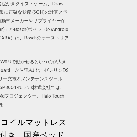
 お絵かきクイズ・ゲーム、Draw
/ 非常に正確な状態 (SOH)の計算と予
自動車メーカーやサプライヤーが
」がBosch(ボッシュ)のAndroid
BA）は、Boschのオーストリア
まWii Uで動かせるというのが大き
shboard」から読み出す ゼンリンDS
ッテリー充電＆メンテナンスツール
3 SP3004-N. アバ株式会社では、
dプロジェクター、Halo Touch
ンを
ルコイルマットレス
レス付き。国産ベッド