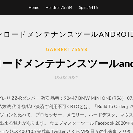
Home
Hendren75284
Spina6415
ロードメンテナンスツールANDROID
GABBERT75598
ードメンテナンスツールandroi
02.03.2021
 ZZ-Rダンパー 激安 品番：92447 BMW MINI ONE (R56） 07/0
 お支払方法 代引·後払い決済ご利用不可× BTOとは、「Build To Or
ソコンと比べて、プロセッサー、メモリー、ハードデスク、マウ
る魅力があります。 ウェブマスターツール Facebook 2020年モ
ション) CX 400 105 完成車 Twitter さくら VPS 日々の出来事 メリ