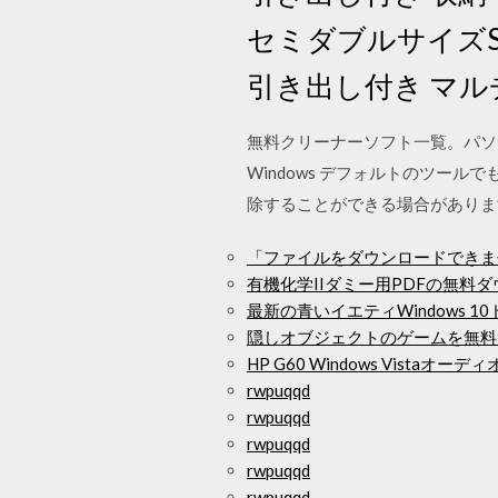
セミダブルサイズ
引き出し付き マルチ
無料クリーナーソフト一覧。パソ
Windows デフォルトのツ
除することができる場合がありま
「ファイルをダウンロードできませ
有機化学IIダミー用PDFの無料
最新の青いイエティWindows 
隠しオブジェクトのゲームを無料
HP G60 Windows Vista
rwpuqqd
rwpuqqd
rwpuqqd
rwpuqqd
rwpuqqd