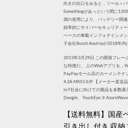
向きの出口をみると，ツール＞パート
Somethingがあっという間に120
測の使用により、バッテリー関連
効率的にサイバーセキュリティー要件を実装
ベースの車載インフォテインメント
子会社Bosch Austriaが2
2013年3月29日 この開発フレー
な特徴だ。 上のWebアプリを，Wind
PayPayモール店のカーメンテ
4.3A MXS5.0JP 【メーカー直送品
IoT社会に向けての製品を多数展示致し
Dongle、TouchEye ② Azu
【送料無料】国産
引き出し付き 収納