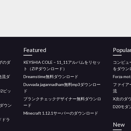
Featured
Popula
ウザのダ
KEYSHIA COLE – 11_11アルバムをリセッ
コンピュ
ト（ZIPダウンロード）
をダウン
急流ダ
Dreamstime無料ダウンロード
Forza m
Duvvada jagannadham無料mp3ダウンロー
ファイア
 32ビッ
ド
流
ブランクチェックデザイナー無料ダウンロ
X次のダウ
ダウン
ード
D20モ
Minecraft 1.12.1サーバーのダウンロード
ンドドラ
New