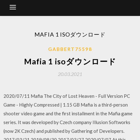
MAFIA 1 ISOダウンロード
GABBERT75598
Mafia 1 isoダウンロード
20.03.2021
2020/07/11 Mafia The City of Lost Heaven - Full Version PC
Game - Highly Compressed | 1.15 GB Mafia is a third-person
shooter video game and the first installment in the Mafia game
series. It was developed by Czech company Illusion Softworks
(now 2K Czech) and published by Gathering of Developers.
2017/03/21 2019/08/30 2017/03/27 2020/07/07 At this