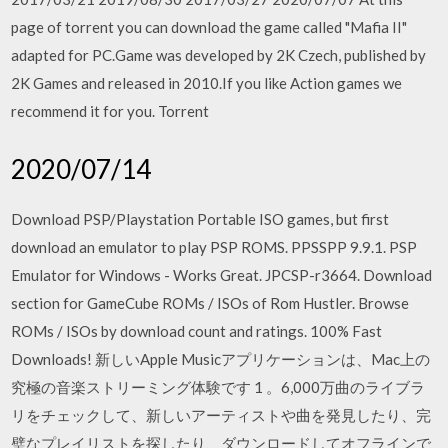
page of torrent you can download the game called "Mafia II"
adapted for PC.Game was developed by 2K Czech, published by
2K Games and released in 2010.If you like Action games we
recommend it for you. Torrent
2020/07/14
Download PSP/Playstation Portable ISO games, but first
download an emulator to play PSP ROMS. PPSSPP 9.9.1. PSP
Emulator for Windows - Works Great. JPCSP-r3664. Download
section for GameCube ROMs / ISOs of Rom Hustler. Browse
ROMs / ISOs by download count and ratings. 100% Fast
Downloads! 新しいApple Musicアプリケーションは、Mac上の
究極の音楽ストリーミング体験です 1 。6,000万曲のライブラ
リをチェックして、新しいアーティストや曲を発見したり、完
璧なプレイリストを探したり、ダウンロードしてオフラインで