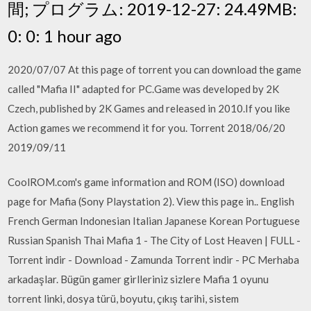
間; プログラム: 2019-12-27: 24.49MB:
0: 0: 1 hour ago
2020/07/07 At this page of torrent you can download the game
called "Mafia II" adapted for PC.Game was developed by 2K
Czech, published by 2K Games and released in 2010.If you like
Action games we recommend it for you. Torrent 2018/06/20
2019/09/11
CoolROM.com's game information and ROM (ISO) download
page for Mafia (Sony Playstation 2). View this page in.. English
French German Indonesian Italian Japanese Korean Portuguese
Russian Spanish Thai Mafia 1 - The City of Lost Heaven | FULL -
Torrent indir - Download - Zamunda Torrent indir - PC Merhaba
arkadaşlar. Bügün gamer girlleriniz sizlere Mafia 1 oyunu
torrent linki, dosya türü, boyutu, çıkış tarihi, sistem