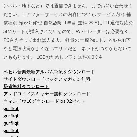
ンネル・地下など）では通信できません。 までお問い合わせく
ださい。 □ アフターサービスの内容について. サービス内容. 補
償種別. 預かり修理. 自然故障. 1年目. 無料. 本体にLTE通信対応の
SIMカードが挿入されているので、Wi-Fiルーターは必要なく、
PCさえ持って出れば大丈夫。 軽量の 一般的にトンネルや地下
など電波状況がよくないエリアだと、ネットがつながらないこ
ともあります。 1GBおためしプラン無料※3※4.
ベセル音楽最新アルバム急流をダウンロード
サイトダウンロードセックスマガジン無料
帰省無料ダウンロード
アンドロイドスキャナー無料ダウンロード
ウィンドウ10ダウンロードios 32ビット
gurfkqt
gurfkqt
gurfkqt
gurfkqt