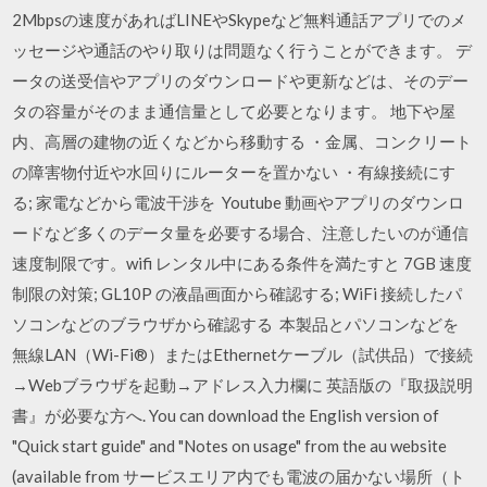
2Mbpsの速度があればLINEやSkypeなど無料通話アプリでのメ
ッセージや通話のやり取りは問題なく行うことができます。 デ
ータの送受信やアプリのダウンロードや更新などは、そのデー
タの容量がそのまま通信量として必要となります。 地下や屋
内、高層の建物の近くなどから移動する ・金属、コンクリート
の障害物付近や水回りにルーターを置かない ・有線接続にす
る; 家電などから電波干渉を Youtube 動画やアプリのダウンロ
ードなど多くのデータ量を必要する場合、注意したいのが通信
速度制限です。wifi レンタル中にある条件を満たすと 7GB 速度
制限の対策; GL10P の液晶画面から確認する; WiFi 接続したパ
ソコンなどのブラウザから確認する 本製品とパソコンなどを
無線LAN（Wi-Fi®）またはEthernetケーブル（試供品）で接続
→Webブラウザを起動→アドレス入力欄に 英語版の『取扱説明
書』が必要な方へ. You can download the English version of
"Quick start guide" and "Notes on usage" from the au website
(available from サービスエリア内でも電波の届かない場所（ト