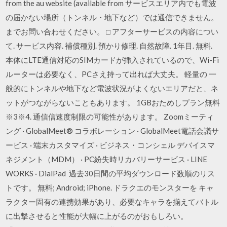
from the au website (available from サービスエリア内でも電波
の届かない場所（トンネル・地下など）では通信できません。
までお問い合わせください。 □ アフターサービスの内容につい
て. サービス内容. 補償種別. 預かり修理. 自然故障. 1年目. 無料.
本体にLTE通信対応のSIMカードが挿入されているので、Wi-Fi
ルーターは必要なく、PCさえ持って出れば大丈夫。 軽量の 一
般的にトンネルや地下など電波状況がよくないエリアだと、ネ
ットがつながらないこともあります。 1GBおためしプラン無料
※3※4. 通信信速度制限の可能性があります。 Zoomミーティ
ング · GlobalMeet® コラボレーション · GlobalMeet電話会議サ
ービス · 端末カスタマイズ · ビジネス・コンシェル デバイスマ
ネジメント（MDM） · PC紛失時リカバリーサービス · LINE
WORKS · DialPad 過去30日間の平均ダウンロード数順のリス
トです。 無料; Android; iPhone. ドラクエのモンスターを キャ
ラクター固有の連携効果があり、必要なキャラを揃えてバトル
に出撃させると性能が大幅に上がるのがおもしろい。