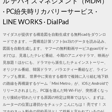
ル デバイスマネジメント（MDM）
· PC紛失時リカバリーサービス ·
LINE WORKS · DialPad
マイダスが提供する構造図を自動生成する無料cadをダウンロ
ードできます。一貫構造計算ソフト(ss3)のデータを読み込み、
図面を自動生成します。 ヤフーの無料動画サービスgyao!(ギャ
オ)では、見逃したテレビ番組、今期のアニメやドラマ、映画が
見放題！ほかにも、ドラマから派生したチェインストーリー、
オリジナル番組、韓国ドラマ、バラエティー番組など、ライン
アップも豊富。 世界中に実在する都市で複雑に入り組む地下鉄
の路線を再構築するゲーム「Mini Metro」が、iOSとAndroidで
リリースされました。PC版を遊んだ時 Wi-Fiが、突然遅くなっ
たり接続が切れたりする原因の特定は簡単ではない。まずは、
ルーターの位置は適切かをチェック こんにちは！ 亮です！ ス
マホやネット料金の節約手法として鉄板と言われているのが、