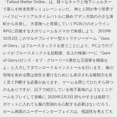
「Fallout Shelter Online」は、様々なキャラと地下シェルター
で暮らす終末世界シミュレーションだ。 神と人間が争う世界で
ハイスピードリアルタイムバトルに挑め アデン大陸の小さな港
町から出発し、大冒険へと発展していくPC向けのオンライン
RPGに匹敵する大ボリュームをスマホで体感しよう。 2019年
10月2日 このマルチプレイヤー型ストラテジーゲーム「Guns
of Glory」はブルースタックスを使うことにより、PC上でのプ
レイが ブルースタックスを起動後、右上の検索バーに『Guns
of Glory (ガンズ・オブ・グローリー):勇壮な王国軍を構築せ
よ』と入力してダウンロード & インストールを行います。 敵の
領地を攻める際は損失を避けるためにも表示される敵戦力を良
く見て判断する必要があります。 ゲームを閉じてひたすら待つ
のもありですが、以下で紹介している地下墓地のようなミニゲ
ームをプレイして攻略に 2020年2月3日 持ちやすさは抜群で、
ポケットに入れても服の型崩れを心配する必要はないだろう。
ホーム画面のユーザーインターフェイスは、視認性を考えて大