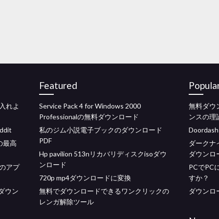
Featured
Popula
入れよ
Service Pack 4 for Windows 2000
無料ダウ
Professionalの無料ダウンロード
ンスの理論、k
dit
私のジム小説電子ブックのダウンロード
Doord
PDF
の最高
ダークナ
Hp pavilion 513nリカバリディスクisoダウ
ダウンロ
ンロード
のアプ
PCでP
720p mp4ダウンロードに変換
すか？
ダウン
無料でダウンロードできるワンクリックの
ダウンロー
レンガ解除ツール