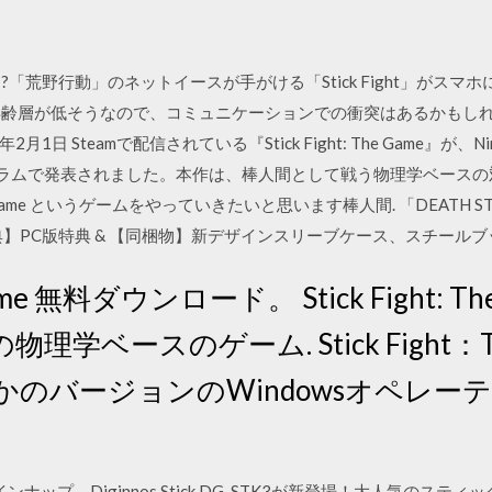
?「荒野行動」のネットイースが手がける「Stick Fight」がスマホに登
ザーの年齢層が低そうなので、コミュニケーションでの衝突はあるかもしれな
8年2月1日 Steamで配信されている『Stick Fight: The Game』が、N
ーラムで発表されました。本作は、棒人間として戦う物理学ベースの対戦
 The Game というゲームをやっていきたいと思います棒人間. 「DEATH 
典】PC版特典 & 【同梱物】新デザインスリーブケース、スチールブック 
e Game 無料ダウンロード。 Stick Fight: Th
学ベースのゲーム. Stick Fight：T
かのバージョンのWindowsオペレー
ナップ。Diginnos Stick DG-STK3が新登場！大人気のス