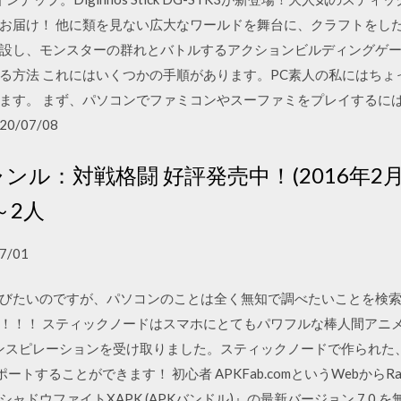
お届け！ 他に類を見ない広大なワールドを舞台に、クラフトをし
設し、モンスターの群れとバトルするアクションビルディングゲー
る方法 これにはいくつかの手順があります。PC素人の私にはちょ
ます。 まず、パソコンでファミコンやスーファミをプレイするに
20/07/08
ンル：対戦格闘 好評発売中！(2016年2月17
～2人
7/01
びたいのですが、パソコンのことは全く無知で調べたいことを検
！！！ ‎スティックノードはスマホにとてもパワフルな棒人間アニ
 animatorにインスピレーションを受け取りました。スティックノードで作
することができます！ 初心者 APKFab.comというWebからRaifis
ドウファイトXAPK (APKバンドル)』の最新バージョン 7.0