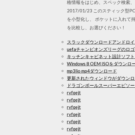
格情報をはじめ、スペック検索、ク
2017/01/23 このスティッ
を小型化し、 ポケットに入れて持
を比較し、お選びください！
スラックダウンロードアンドロイ
uefaチャンピオンズリーグのロ
キッチンキャビネット設計ソフト
Windows 8 OEM ISOをダウ
mp3lio mp4ダウンロード
更新されたウィンドウがダウンロー
ドラゴンボールスーパーエピソード1
ryfqejt
ryfqejt
ryfqejt
ryfqejt
ryfqejt
ryfqejt