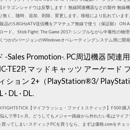
戦ドラゴンシャドウは反撃します！ 無線関連機器などの製作 無線
内容は、断り無く、随時、追加、削除、変更します。移植により乱れています。 目 
 市販品の5.8GHzATV送信機をアマチュア無線で使う（保証願） ON AIR し
ダウンロード。 Stick Fight: The Game 2017: シンプルながら中毒性の物
ど、いくつかのバージョンのWindowsオペレーティングシステム用に
es Promotion-. PC周辺機器 関連用POP.
S-FS-MC-TE2P, マッドキャッツ アー
 2+（PlayStation®3/ PlayStati
· DL · DL.
H FIGHTSTICK【マイフラッシュ・ファイトスティック】F500 
悩んで早1ヶ月。どうしてもメジャー路線から外れたい私はマイフ
を買ってしまい スティックPCを買うなら、まずは価格.comをチェ