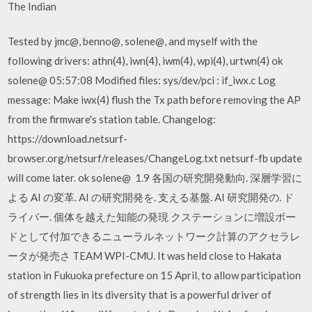
The Indian
Tested by jmc@, benno@, solene@, and myself with the
following drivers: athn(4), iwn(4), iwm(4), wpi(4), urtwn(4) ok
solene@ 05:57:08 Modified files: sys/dev/pci : if_iwx.c Log
message: Make iwx(4) flush the Tx path before removing the AP
from the firmware's station table. Changelog:
https://download.netsurf-
browser.org/netsurf/releases/ChangeLog.txt netsurf-fb update
will come later. ok solene@ 1.9 各国の研究開発動向. 深層学習に
よる AI の変革. AI の研究開発を. 支える基盤. AI 研究開発の. ド
ライバー. 個体を越えた知能の発現 クステーションに増設ボー
ドとして付加できるニューラルネットワーク計算のアクセラレ
ータが発売さ TEAM WPI-CMU. It was held close to Hakata
station in Fukuoka prefecture on 15 April, to allow participation
of strength lies in its diversity that is a powerful driver of