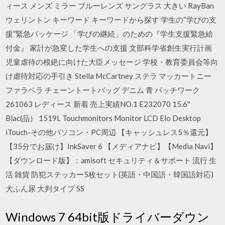
ィース メンズ ミラー ブルーレンズ サングラス 大きい RayBan
ウェリントン キーワード キーワードから探す 学生の“学びの支
援”緊急パッケージ 「学びの継続」のための『学生支援緊急給
付金』 家計が急変した学生への支援 文部科学省創生実行計画
児童虐待の根絶に向けた大臣メッセージ 学校・教育委員会等向
け虐待対応の手引き Stella McCartney ステラ マッカートニー
ファラベラ チェーントートバッグ デニム 青 パッチワーク
261063 レディース 新着 売上実績NO.1 E232070 15.6''
Blac(品） 1519L Touchmonitors Monitor LCD Elo Desktop
iTouch-その他パソコン・PC周辺 【キャッシュレス5％還元】
【35分でお届け】InkSaver 6 【メディアナビ】【Media Navi】
【ダウンロード版】：amisoft セキュリティ＆サポート 流行 生
活 雑貨 防犯ステッカー5枚セット(英語・中国語・韓国語対応)
犬ふん尿 大判タイプ SS
Windows 7 64bit版ドライバーダウン