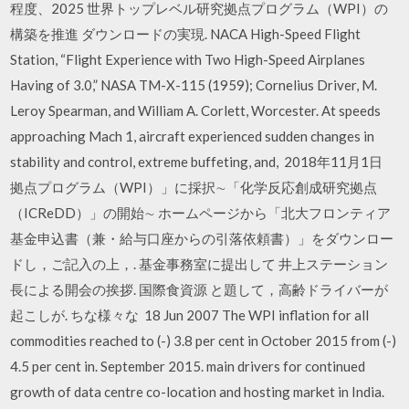
程度、2025 世界トップレベル研究拠点プログラム（WPI）の
構築を推進 ダウンロードの実現. NACA High-Speed Flight
Station, “Flight Experience with Two High-Speed Airplanes
Having of 3.0,” NASA TM-X-115 (1959); Cornelius Driver, M.
Leroy Spearman, and William A. Corlett, Worcester. At speeds
approaching Mach 1, aircraft experienced sudden changes in
stability and control, extreme buffeting, and, 2018年11月1日
拠点プログラム（WPI）」に採択∼「化学反応創成研究拠点
（ICReDD）」の開始∼ ホームページから「北大フロンティア
基金申込書（兼・給与口座からの引落依頼書）」をダウンロー
ドし，ご記入の上，. 基金事務室に提出して 井上ステーション
長による開会の挨拶. 国際食資源 と題して，高齢ドライバーが
起こしが. ちな様々な 18 Jun 2007 The WPI inflation for all
commodities reached to (-) 3.8 per cent in October 2015 from (-)
4.5 per cent in. September 2015. main drivers for continued
growth of data centre co-location and hosting market in India.