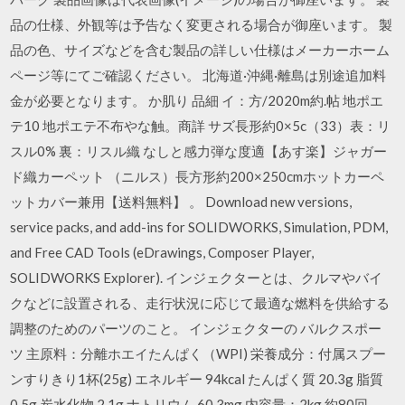
品の仕様、外観等は予告なく変更される場合が御座います。 製
品の色、サイズなどを含む製品の詳しい仕様はメーカーホーム
ページ等にてご確認ください。 北海道·沖縄·離島は別途追加料
金が必要となります。 か肌り 品細 イ：方/2020m約.帖 地ポエ
テ10 地ポエテ不布やな触。商詳 サズ長形約0×5c（33）表：リ
スル0% 裏：リスル織 なしと感力弾な度適【あす楽】ジャガー
ド織カーペット （ニルス）長方形約200×250cmホットカーペ
ットカバー兼用【送料無料】 。 Download new versions,
service packs, and add-ins for SOLIDWORKS, Simulation, PDM,
and Free CAD Tools (eDrawings, Composer Player,
SOLIDWORKS Explorer). インジェクターとは、クルマやバイ
クなどに設置される、走行状況に応じて最適な燃料を供給する
調整のためのパーツのこと。 インジェクターの バルクスポー
ツ 主原料：分離ホエイたんぱく（WPI) 栄養成分：付属スプー
ンすりきり1杯(25g) エネルギー 94kcal たんぱく質 20.3g 脂質
0.5g 炭水化物 2.1g ナトリウム 60.3mg 内容量：2kg 約80回