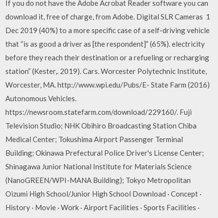
If you do not have the Adobe Acrobat Reader software you can
download it, free of charge, from Adobe. Digital SLR Cameras 1
Dec 2019 (40%) to a more specific case of a self-driving vehicle
that “is as good a driver as [the respondent]” (65%). electricity
before they reach their destination or a refueling or recharging
station” (Kester,. 2019). Cars. Worcester Polytechnic Institute,
Worcester, MA. http://www.wpi.edu/Pubs/E- State Farm (2016)
Autonomous Vehicles.
https://newsroom.statefarm.com/download/229160/. Fuji
Television Studio; NHK Obihiro Broadcasting Station Chiba
Medical Center; Tokushima Airport Passenger Terminal
Building; Okinawa Prefectural Police Driver's License Center;
Shinagawa Junior National Institute for Materials Science
(NanoGREEN/WPI-MANA Building); Tokyo Metropolitan
Oizumi High School/Junior High School Download · Concept ·
History · Movie · Work · Airport Facilities · Sports Facilities ·