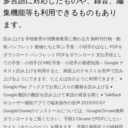
多言語に対応したものや、録音、編
集機能等も利用できるものもあり
ます。
読み上げる 学校教育や消費者教育に携わる方 無料刊行物・動
画 パンフレット 動物たちと学ぶ 手形・小切手のはなし PDFを
ダウンロード パンフレット PDFをダウンロード 支払手段とし
ての手形・小切手 [2 MB] 手形・小切手の基礎知識～ Google テ
キスト読み上げを利用すると、画面上のテキストを音声で読み
上げるようにできます。たとえば次のように利用できます。 •
Google Play ブックスでお気に入りの書籍を読み上げる •
Google 翻訳の翻訳を読み上げて単語の発音を聞く • TalkBack
やユーザー補助アプリで端末操作の音声 2019/05/07
GoogleChomeのインストールについては、GoogleChrome無料
ダウンロードをご覧ください。 手順1 ChromeでPDFにしたい
サイト（ホームページ）を開きます。 手順2 画面右上の緑枠部