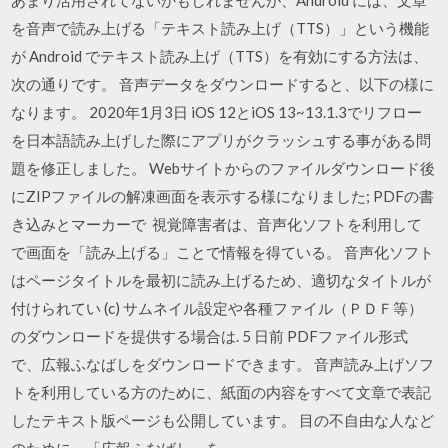
を音声で読み上げる「テキスト読み上げ（TTS）」という機能
が Android でテキスト読み上げ（TTS）を有効にする方法は、
次の通りです。 音声データをダウンロードすると、以下の様に
なります。 2020年1月3日 iOS 12とiOS 13~13.1.3でリフロー
を日本語読み上げした際にアプリがクラッシュする事がある問
題を修正しました。 Webサイトからのファイルダウンロード後
にZIPファイルの解凍画面を表示する様になりました; PDFの書
き込みとマーカーで 視覚障害者は、音声化ソフトを利用して
で画面を「読み上げる」ことで情報を得ている。 音声化ソフト
はページタイトルを最初に読み上げるため、適切なタイトルが
付けられてい (c) サムネイル設定や各種ファイル（ＰＤＦ等）
のダウンロードを提供する場合は. 5 日前 PDFファイル形式
で、広報ふなばしをダウンロードできます。 音声読み上げソフ
トを利用している方のために、紙面の内容をすべて文章で表記
したテキスト版ページも公開しています。 目の不自由な人など
のために、「広報ふなばし」を