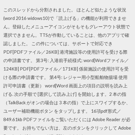
このスレッドから分割されました。 ほとんど似たような状況
(word 2016 widows10)で「読上げる」の機能が利用できませ
ん。登録したメニューアイコンがそもそもグレーアウト状態で
選択できません。TTSが作動していることは、他のアプリで確
認しました。 この件については、サポートで対応でき
PDF[PDFファイル／26KB] 港湾施設等の使用許可を受ける際
の申請書です。 第3号: 入港前手続様式: word[Wordファイル／
124KB] PDF[PDFファイル／171KB] 係留施設の使用許可を受
ける際の申請書です。 第4号: レジャー用小型船舶物揚場 使用
許可申請書（更新） word[Word 画面上の項目の説明を読み上
げる. 次の手順で [選択して読み上げ] を開始します。2 本の指
（TalkBack がオンの場合は 3 本の指）で上にスワイプするか、
ユーザー補助機能ボタン をタップします。 16項pdf形式／
849.61kb PDFファイルをご覧いただくには Adobe Reader が必
要です。 お持ちでない方は、左のボタンをクリックして Adobe