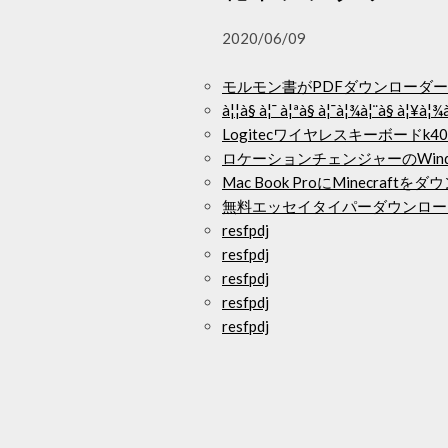
2020/06/09
モルモン書がPDFダウンローダ
à¦¦à§ à¦¯ à¦ªà§ à¦¯à¦¾à¦¨à§ 
Logitecワイヤレスキーボードk
ロケーションチェンジャーのWind
Mac Book ProにMinecraf
無料エッセイタイパーダウンロー
resfpdj
resfpdj
resfpdj
resfpdj
resfpdj