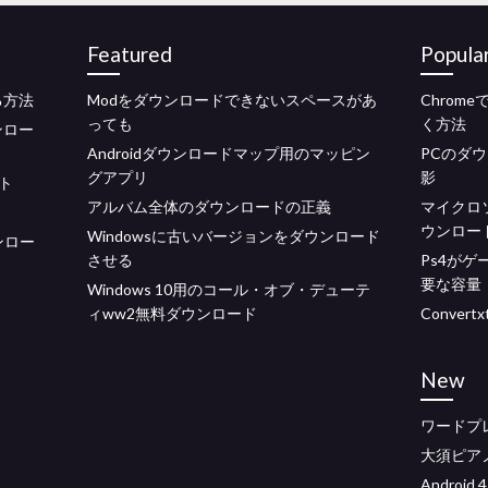
Featured
Popula
る方法
Modをダウンロードできないスペースがあ
Chrom
っても
く方法
ンロー
Androidダウンロードマップ用のマッピン
PCのダ
グアプリ
影
ント
アルバム全体のダウンロードの正義
マイクロ
ウンロードf
Windowsに古いバージョンをダウンロード
ンロー
させる
Ps4が
要な容量
Windows 10用のコール・オブ・デューテ
ィww2無料ダウンロード
Conver
New
ワードプ
大須ピア
Androi