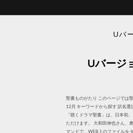
Uバ
Uバージ
聖書ものがたり このページでは聖
12月 キーワードから探す 訳名選
「聴くドラマ聖書」は、日本初、
ただけます。 大和田伸也さん、奥田
マンドで、WEB上のファイルをダ