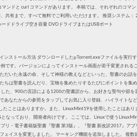
マンドと curl コマンドがあります。 本稿では、それぞれのコマンドに
使用、共有まで、すべて無料でご利用いただけます。 推奨システム： 
Bのハードドライブ空き容量 DVDドライブまたはUSBポート
ドとインストール方法 ダウンロードしたμTorrent.exeファイルを
一例です。バージョンによってインストール画面が若干変更されるこ
ただいた永遠の命、そして神様の教えなどといった、聖書のお話
たちは聖書を読んだり、宝物を集めたりするたびにポイントを集
にリンクした、900の言語による1200の聖書訳から、お好きな聖句や
であなたからの参照をタップしてお気に入り登録、ハイライトなど
したことはありますか。また、LinuxMint19を使用したことはありま
なっており、開発者向けです。 ここでは、Linuxで使うLinuxM
プリ・電子書籍版聖書『聖書 第3版』、『聖書 新改訳2017』アプ
フェイスを変更しました。 マーキング機能を追加しました。 複数