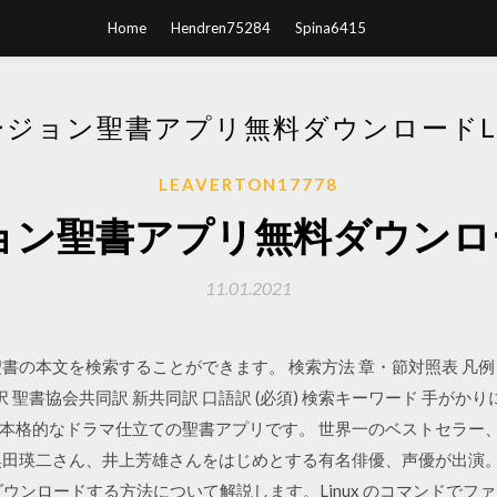
Home
Hendren75284
Spina6415
ージョン聖書アプリ無料ダウンロードLI
LEAVERTON17778
ョン聖書アプリ無料ダウンロード
11.01.2021
書の本文を検索することができます。 検索方法 章・節対照表 凡例 
択 聖書協会共同訳 新共同訳 口語訳 (必須) 検索キーワード 手がか
本格的なドラマ仕立ての聖書アプリです。 世界一のベストセラー
瑛二さん、井上芳雄さんをはじめとする有名俳優、声優が出演。 2019/1
ウンロードする方法について解説します。Linux のコマンドでフ