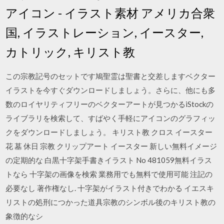
アイコン - イラスト素材 アメリカ合衆
国, イラストレーション, イースター,
カトリック, キリスト教
この宗教記号のセットです鳩聖霊は聖書と交差しますベクター
イラストを今すぐダウンロードしましょう。さらに、他にも多
数のロイヤリティフリーのベクターアートが見つかるiStockの
ライブラリを検索して、すばやく手軽にアイコンのグラフィッ
クをダウンロードしましょう。 キリスト教 クロス イースター
花 墓 休日 宗教 クリップアート イースター 新しい無料イメージ
の定期的な 白黒十字架手書きイラスト No 481059無料イラス
トなら 十字架の画像を検索 業務用でも無料で使用可能 注記の
必要なし 著作権なし. 十字架がイラスト付きでわかる イエスキ
リストの処刑につかった道具宗教のシンボル後のキリスト教の
象徴的なシ