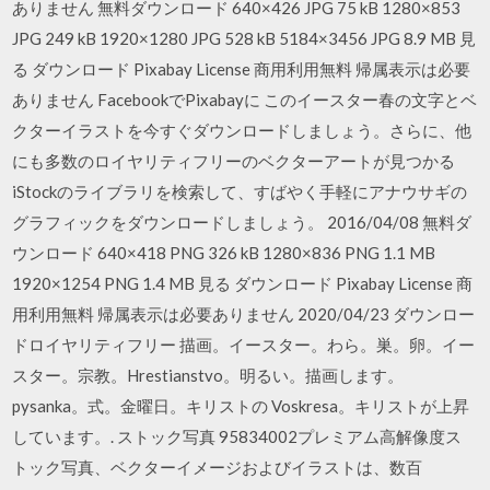
ありません 無料ダウンロード 640×426 JPG 75 kB 1280×853
JPG 249 kB 1920×1280 JPG 528 kB 5184×3456 JPG 8.9 MB 見
る ダウンロード Pixabay License 商用利用無料 帰属表示は必要
ありません FacebookでPixabayに このイースター春の文字とベ
クターイラストを今すぐダウンロードしましょう。さらに、他
にも多数のロイヤリティフリーのベクターアートが見つかる
iStockのライブラリを検索して、すばやく手軽にアナウサギの
グラフィックをダウンロードしましょう。 2016/04/08 無料ダ
ウンロード 640×418 PNG 326 kB 1280×836 PNG 1.1 MB
1920×1254 PNG 1.4 MB 見る ダウンロード Pixabay License 商
用利用無料 帰属表示は必要ありません 2020/04/23 ダウンロー
ドロイヤリティフリー 描画。イースター。わら。巣。卵。イー
スター。宗教。Hrestianstvo。明るい。描画します。
pysanka。式。金曜日。キリストの Voskresa。キリストが上昇
しています。. ストック写真 95834002プレミアム高解像度ス
トック写真、ベクターイメージおよびイラストは、数百