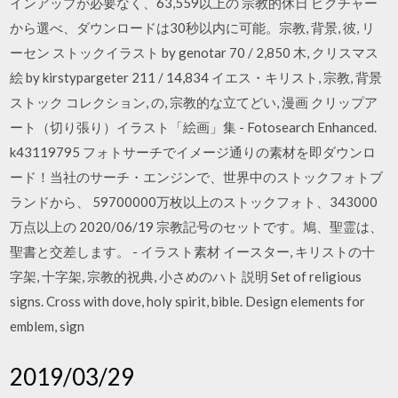
インアップが必要なく、63,559以上の 宗教的休日 ピクチャー
から選べ、ダウンロードは30秒以内に可能。宗教, 背景, 彼, リ
ーセン ストックイラスト by genotar 70 / 2,850 木, クリスマス
絵 by kirstypargeter 211 / 14,834 イエス・キリスト, 宗教, 背景
ストック コレクション, の, 宗教的な立てどい, 漫画 クリップア
ート（切り張り）イラスト「絵画」集 - Fotosearch Enhanced.
k43119795 フォトサーチでイメージ通りの素材を即ダウンロ
ード！当社のサーチ・エンジンで、世界中のストックフォトブ
ランドから、 59700000万枚以上のストックフォト、343000
万点以上の 2020/06/19 宗教記号のセットです。鳩、聖霊は、
聖書と交差します。 - イラスト素材 イースター, キリストの十
字架, 十字架, 宗教的祝典, 小さめのハト 説明 Set of religious
signs. Cross with dove, holy spirit, bible. Design elements for
emblem, sign
2019/03/29