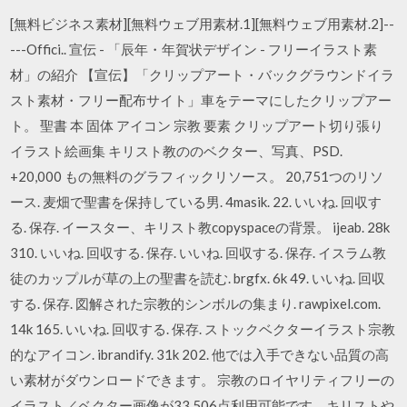
[無料ビジネス素材][無料ウェブ用素材.1][無料ウェブ用素材.2]--
---Offici.. 宣伝 - 「辰年・年賀状デザイン - フリーイラスト素
材」の紹介 【宣伝】「クリップアート・バックグラウンドイラ
スト素材・フリー配布サイト」車をテーマにしたクリップアー
ト。 聖書 本 固体 アイコン 宗教 要素 クリップアート切り張り
イラスト絵画集 キリスト教ののベクター、写真、PSD.
+20,000 もの無料のグラフィックリソース。 20,751つのリソ
ース. 麦畑で聖書を保持している男. 4masik. 22. いいね. 回収す
る. 保存. イースター、キリスト教copyspaceの背景。 ijeab. 28k
310. いいね. 回収する. 保存. いいね. 回収する. 保存. イスラム教
徒のカップルが草の上の聖書を読む. brgfx. 6k 49. いいね. 回収
する. 保存. 図解された宗教的シンボルの集まり. rawpixel.com.
14k 165. いいね. 回収する. 保存. ストックベクターイラスト宗教
的なアイコン. ibrandify. 31k 202. 他では入手できない品質の高
い素材がダウンロードできます。 宗教のロイヤリティフリーの
イラスト／ベクター画像が33,506点利用可能です。キリストや