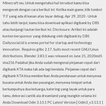
Minecraft mu. Untuk mengetahui hal tersebut kamu bisa
mengecek dengan cara berikut ini: Ketika main game, klik tombol
‘F3’ yang ada di kanan atas layar debug. Apr 29, 2020 · Untuk
tahu lebih lanjut, kamu bisa download aplikasi digibank by DBS
atau kunjungi tautan berikut ini. Disclosure: Artikel ini adalah
konten bersponsor yang didukung oleh digibank by DBS
Dailysocial.id is a news portal for startup and technology
innovation . Requires glibc 2.17. Suits most recent GNU/Linux
distributions. Blender 2.83.1 was released on June 25, 2020md5
sha256 Padahal jika Anda sudah mengenal pinjaman cepat dari
digibank KTA maka tak ada lagi kendala. Pinjaman cepat dari
digibank KTA bisa memberikan Anda pendanaan untuk menyewa
busana untuk Anda dan pasangan, menyewa tempat untuk
berkumpulnya dua keluarga, katering yang layak untuk para
tamu, dekorasi cantik ala dreamland yang mungkin selama ini
Anda Download Odin 3.13.1 PC Latest Version [ Odin3_v3.13.1 ]