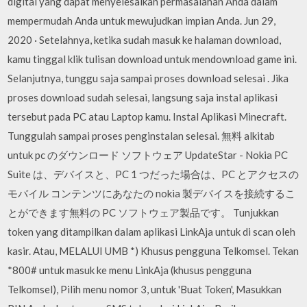
digital yang dapat menyelesaikan permasalahan Anda dalam
mempermudah Anda untuk mewujudkan impian Anda. Jun 29,
2020 · Setelahnya, ketika sudah masuk ke halaman download,
kamu tinggal klik tulisan download untuk mendownload game ini.
Selanjutnya, tunggu saja sampai proses download selesai . Jika
proses download sudah selesai, langsung saja instal aplikasi
tersebut pada PC atau Laptop kamu. Instal Aplikasi Minecraft.
Tunggulah sampai proses penginstalan selesai. 無料 alkitab
untuk pc のダウンロード ソフトウェア UpdateStar - Nokia PC
Suite は、デバイスと、PC 1 つだった場合は、PC とアクセスの
モバイル コンテンツにあなたの nokia 製デバイスを接続するこ
とができます無料の PC ソフトウェア製品です。 Tunjukkan
token yang ditampilkan dalam aplikasi LinkAja untuk di scan oleh
kasir. Atau, MELALUI UMB *) Khusus pengguna Telkomsel. Tekan
*800# untuk masuk ke menu LinkAja (khusus pengguna
Telkomsel), Pilih menu nomor 3, untuk 'Buat Token', Masukkan