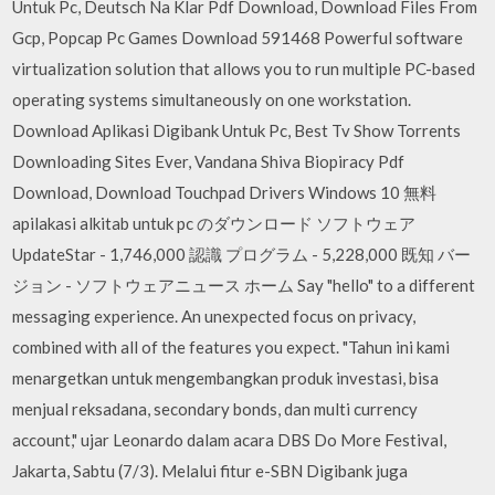
Untuk Pc, Deutsch Na Klar Pdf Download, Download Files From
Gcp, Popcap Pc Games Download 591468 Powerful software
virtualization solution that allows you to run multiple PC-based
operating systems simultaneously on one workstation.
Download Aplikasi Digibank Untuk Pc, Best Tv Show Torrents
Downloading Sites Ever, Vandana Shiva Biopiracy Pdf
Download, Download Touchpad Drivers Windows 10 無料
apilakasi alkitab untuk pc のダウンロード ソフトウェア
UpdateStar - 1,746,000 認識 プログラム - 5,228,000 既知 バー
ジョン - ソフトウェアニュース ホーム Say "hello" to a different
messaging experience. An unexpected focus on privacy,
combined with all of the features you expect. "Tahun ini kami
menargetkan untuk mengembangkan produk investasi, bisa
menjual reksadana, secondary bonds, dan multi currency
account," ujar Leonardo dalam acara DBS Do More Festival,
Jakarta, Sabtu (7/3). Melalui fitur e-SBN Digibank juga