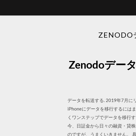
ZENO
Zenodo
データを転送する. 2019年7月に
iPhoneにデータを移行する
くワンステップでデータを移行する
今、日証金から日々の融資・貸株残
のですが、うまくいきません。 具