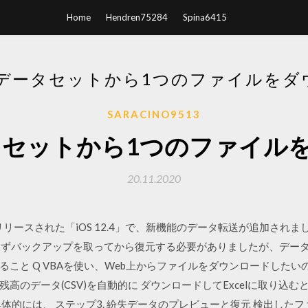
Home
Hendren75284
Spina6415
DOデータセットから1つのファイルをダ
SARACINO9513
データセットから1つのファイル
20.11.2020
リリースされた「iOS 12.4」で、新機能のデータ転送が追加されまし
にはまずバックアップを取ってから復元する必要がありましたが、デー
こと Q VBAを使い、Web上からファイルをダウンロードしたい
高のデータ(CSV)を自動的に ダウンロードしてExcelに取り込む
体的には、 ステップ3. 紛失データのプレビューと復元 検出した