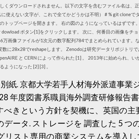
しくダウンロードされません。以下の文字を含むファイル名は、
に使えない文字が、これで全てかどうかは不明） # % git cloneでダ
のトップページを開きます。 右の図のようになっているはずです。
 or dowload ボタン[1]をクリックします。 次に、何番目の画像
たら、6万画像ファイルが1次元の数字配列784でまとめられています
数に28x28でreshapeします。 Zenodoは研究データリポジト
AIRE と CERN によって作られた [1] 。 2013年に始められ
になった [2] [3] 。
日 1. 別紙. 京都大学若手人材海外派遣
 28 年度図書系職員海外調査研修報告書
すべきという方針を契機に、英国の主
データ. ストレージを 調査した 5 
グリスト専用の商業システムを導入し