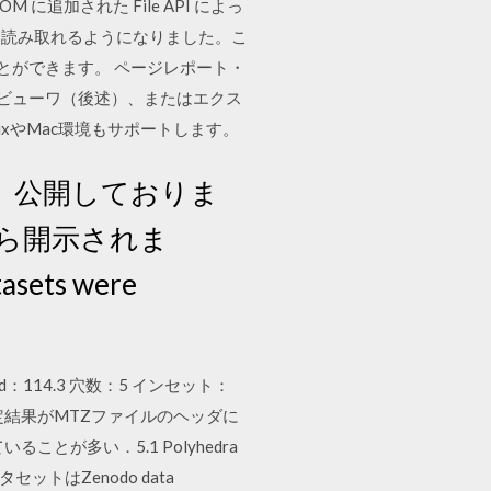
追加された File API によっ
を読み取れるようになりました。こ
行うことができます。 ページレポート・
のJSビューワ（後述）、またはエクス
uxやMac環境もサポートします。
、公開しておりま
ら開⽰されま
tasets were
 pcd：114.3 穴数：5 インセット：
判定結果がMTZファイルのヘッダに
が多い．5.1 Polyhedra
トはZenodo data