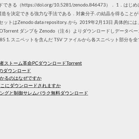
できる（https://doi.org/10.5281/zenodo.846473）． 
構造を決定できる強力な手法である．対象分子. の結晶を得ること
enodo data repository. から 2019年2月13日 具体的には
OTorrent ダンプを Zenodo（注 6）よりダウンロードしデータベ
ord/1434285 1. スニペットを含んだ TSV ファイルから各スニペット部分を
者ストーム革命PCダウンロードTorrent
ムのダウンロード
がかかるのはなぜですか
トはどこにダウンロードされますか
ングと制御サレムバラク無料ダウンロード