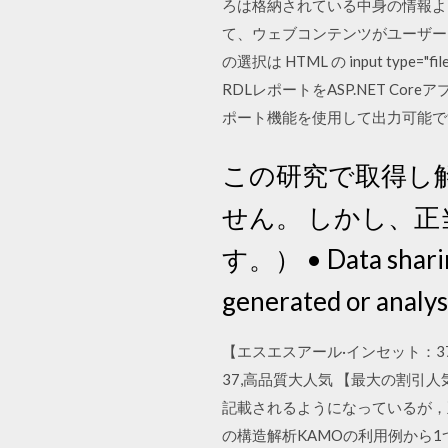
ろは格納されている中身の情報よりも
て、ウェブコンテンツがユーザー
の選択は HTML の input 
RDLレポートをASP.NET C
ポート機能を使用して出力可能です
この研究で取得し
せん。 しかし、
す。） • Data sharing 
generated or analy
【エスエスアール·インセット：37】。[ホイ
37,高品質大人気 【最大の割引
記載されるようになっているが，正
の構造解析KAMOの利用例から1つ