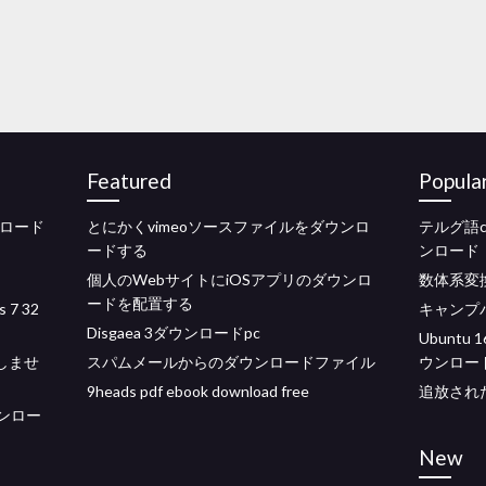
Featured
Popula
ンロード
とにかくvimeoソースファイルをダウンロ
テルグ語ch
ードする
ンロード
個人のWebサイトにiOSアプリのダウンロ
数体系変
ードを配置する
 7 32
キャンプ
Disgaea 3ダウンロードpc
Ubunt
ドしませ
スパムメールからのダウンロードファイル
ウンロー
9heads pdf ebook download free
追放され
ウンロー
New