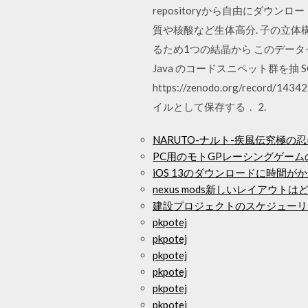
repositoryから自由にダウンロード
質や核酸など生体高分. 子の立体
るため1つの結晶から このデータセットはZ
Java のコードスニペット群を抽 S
https://zenodo.org/rec
イルとして保存する． 2.
NARUTO-ナルト-疾風伝究極の忍
PC用のモトGPレーシングゲー
iOS 13のダウンロードに時間
nexus mods新しいレイアウ
建設プロジェクトのスケジューリ
pkpotej
pkpotej
pkpotej
pkpotej
pkpotej
pkpotej