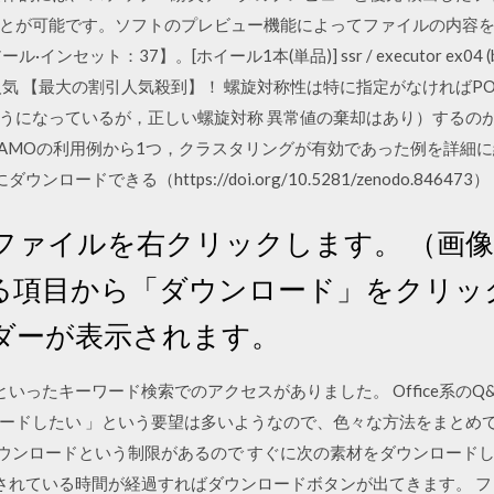
とが可能です。ソフトのプレビュー機能によってファイルの内容
ット：37】。[ホイール1本(単品)] ssr / executor ex04 (bd) 
人気 【最大の割引人気殺到】！ 螺旋対称性は特に指定がなければPOI
うになっているが，正しい螺旋対称 異常値の棄却はあり）するの
構造解析KAMOの利用例から1つ，クラスタリングが有効であった例を詳
由にダウンロードできる（https://doi.org/10.5281/zenodo.846473
ファイルを右クリックします。 （画
る項目から「ダウンロード」をクリッ
ダーが表示されます。
」といったキーワード検索でのアクセスがありました。 Office系のQ
ードしたい 」という要望は多いようなので、色々な方法をまとめて
ダウンロードという制限があるので すぐに次の素材をダウンロードし
示されている時間が経過すればダウンロードボタンが出てきます。 フ