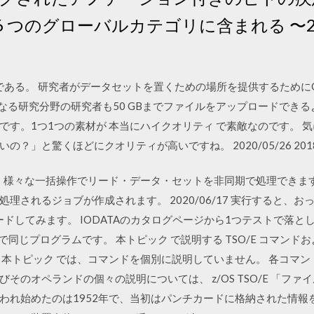
 は、6 つのグローバルカテゴリに含まれる 〜2
である。 研究者がデータセットを置くための場所を提供するためにOp
かなる研究分野の研究者も50 GBまでファイルをアップロードできるよう 
です。1つ1つの素材が 本当にハイクオリティ で素敵なのです。 
」と驚くほどにクオリティが高いですね。 2020/05/26 2018/
すると、様々な一括操作でリード・データ・セットを非同期で処理できます。 
理されるジョブが作成されます。 2020/06/17 実行すると、お
ードしてみます。 IODATAのカタログページから1つテストで落と
で同じプログラムです。 本トピック で説明する TSO/E コマンド
 本トピック では、コマンドを個別に説明していません。 各コマ
そのオペランドの個々の説明については、 z/OS TSO/E 「フ
れ始めたのは1952年で、当初はパンチカードに格納された情報を指