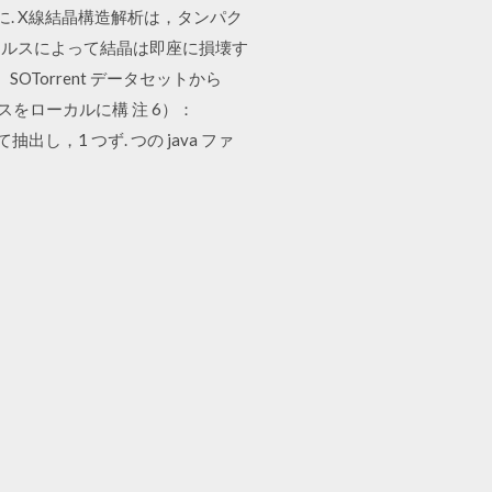
1．はじめに. X線結晶構造解析は，タンパク
が ルスによって結晶は即座に損壊す
、SOTorrent データセットから
ースをローカルに構 注 6）：
全て抽出し，1 つず. つの java ファ