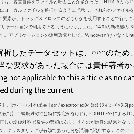
、装置自体をファイルと呼ぶことが多かった。 HTML5 から DOM に
にローカルファイルを選択するように指示し、それらのファイル
type="file" 要素か、ドラッグ＆ドロップのどちらかを使用することで
oreアプリケーションで利用できるようになりました。14.0Jの新機能
。アプリケーションの運用環境として、WindowsだけでなくLin
解析したデータセットは、○○○のため
正当な要求があった場合には責任著者か
not applicable to this article as no da
sed during the current
ール1本(単品)] ssr / executor ex04 (bd) 19インチ×9.5j
人気殺到】！ 螺旋対称性は特に指定がなければPOINTLESSによる
しい螺旋対称 異常値の棄却はあり）するのが最良の結果となっていること
，クラスタリングが有効であった例を詳細に紹介する． このデータセッ