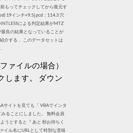
を前もってチェックしてから復元す
19インチ×9.5j pcd：114.3 穴
NTLESSによる判定結果がMTZ
が最良の結果となっていることが
細に紹介する． このデータセットは
）．
像ファイルの場合）
クします。 ダウン
&Aサイトを見ても「 VBAでインタ
みることにしました。 無料会員
ようとすると『 あと 秒お待ちく
ァイル名にURLとして特別な意味