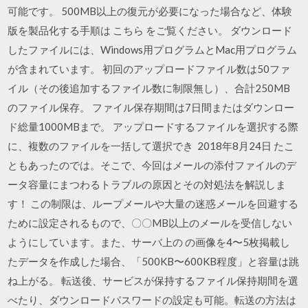
可能です。 500MB以上の復元が必要になった場合など、体験
版を製品化する手順は こちら をご覧ください。 ダウンロード
したファイルには、Windows用プログラムとMac用プログラム
が含まれています。 初回のアップロードファイル数は50ファ
イル（その後追加するファイル数に制限無し）、合計250MB
のファイル保存。 ファイル保存期間は7日間またはダウンロー
ド総量1000MBまで。 アップロードするファイルを選択する際
に、複数のファイルを一括して選択でき 2018年8月24日 たこ
ともあったのでは。そこで、今回はメールの添付ファイルのデ
ータ容量にまつわるトラブルの原因とその対処法を解説しま
す！ この制限は、ループメールや大量の迷惑メールを回避する
ために設定されるもので、〇〇MB以上のメールを受信しない
ようにしています。また、サーバ上の の画像を4〜5枚掲載し
たデータを作成した場合、「500KB〜600KB程度」と容量は跳
ね上がる。 転送後、サービスが保持するファイル保持期間を選
べたり、ダウンロードパスワードの設定も可能。転送の方法は