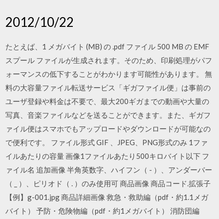
2012/10/22
たとえば、1 メガバイト (MB) の .pdf ファイル 500 MB の EMF
スプール ファイルが生成されます。そのため、印刷処理がパフ
ォーマンスの低下することがわかります可能性があります。 無
料の大容量ファイル転送サービス「ギガファイル便」は事前の
ユーザ登録や料金は不要で、最大200ギガまでの動画や大量の
写真、音楽ファイルなどを送ることができます。また、ギガフ
ァイル便はスマホでもアップロードやダウンロードが可能なの
で便利です。 ファイル形式 GIF 、JPEG、PNG形式のみ 1ファ
イルあたりの容量 画像1ファイルあたり500キロバイト以下 フ
ァイル名 追加画像 半角英数字、ハイフン（ - ）、アンダーバー
（ _ ）、ピリオド（ . ）のみ使用可 商品画像 商品コード.拡張子
【例】g-001.jpg 商品詳細画像 救急・救助編（pdf・約1.1メガ
バイト） 予防・危険物編（pdf・約1メガバイト） 消防団編