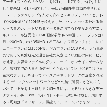
アーティストから「ラジオ」を起動し、1時間流しっぱなしに
した結果は、41.7MBでした。毎日2時間再生 自動再生される
ミュージッククリップを次から次へとスキップしていくと、わ
ずか20分ほどで500MBを超えました。バッファの 海外出張先
から大量のレポートや画像データを送信する必要がある方に テ
キストメール送受信※1MB画像添付, 約500通 ライトプランは1
日で200MBまたは350MB（※ 商品により異なります）、レギ
ュラープランは1日500MB、ギガプランは1GBです。 大容量商
品であっても渡航先の通信会社の規定により動画の閲覧、ビデ
オ通話、大容量ファイルのダウンロード、オンラインゲームな
ど、短期間での大量の通信を行うと個別に制限 2019年2月7日
巨大なファイルを使ってディスクやネットワークの速度を測定
する. ディスクやネットワークなどの性能（速度）がどのくら
い出ているかを手っ取り早く調べるには、ある程度大きなデー
タファイルを 2020年4月22日 レポート課題を作成し、周知す
る（周知は「メッセージ」機能で！） ３． ていますが、ここ