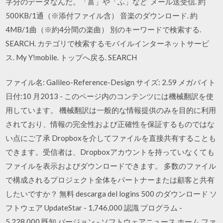
字分のデータなんだ。「富」や「ふ」など メール送受信. 約
500KB/1通（※添付ファイル含） 音楽のダウンロード. 約
4MB/1曲（※約4分間の楽曲） 別のキーワードで検索する.
SEARCH. カテゴリで検索するモバイルインターネットサービ
ス. My Y!mobile. トップへ戻る. SEARCH
ファイル名: Galileo-Reference-Design サイズ: 2.59 メガバイト
日付:10 月2013 - このページ内のコンテンツには機械翻訳を使
用しています。 機械翻訳は一般的な情報提供のみを目的に利用
されており、情報の完全性および正確性を保証するものではな
い点にご了承 Dropboxを介してファイルを直接共有することも
できます。受信者は、Dropboxアカウントを持っていなくても
ファイルを表示およびダウンロードできます。 多数のファイル
で構成されるプロジェクト全体をパートナーまたは顧客と共有
したいですか？ 無料 descarga del logins 500 のダウンロード ソ
フトウェア UpdateStar - 1,746,000 認識 プログラム -
5,228,000 既知 バージョン - ソフトウェアニュース ホーム ファ