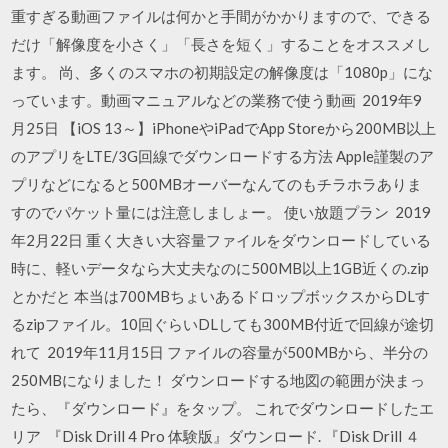
重すぎる動画ファイルは何かと手間がかかりますので、できる
だけ「解像度を小さく」「長さを短く」することをオススメし
ます。 尚、多くのスマホの初期設定の解像度は「1080p」にな
っています。動画マニュアルなどの業務で使う動画 2019年9
月25日 【iOS 13～】iPhoneやiPadでApp Storeから200MB以上
のアプリをLTE/3G回線でダウンロードする方法 Apple謹製のア
プリなどになると500MBオーバーなんてのもチラホラありま
すのでパケット量には注意しましょー。 使い放題プラン 2019
年2月22日 重く大きい大容量ファイルをダウンロードしている
時に、軽いデータなら大丈夫なのに500MB以上1GB近くの.zip
とかだと 本当は700MBちょいあるドロップボックスからDLす
るzipファイル。10回ぐらいDLしても300MB付近で回線が途切
れて 2019年11月15日 ファイルの容量が500MBから、半分の
250MBになりました！ ダウンロードする地図の範囲が決まっ
たら、『ダウンロード』をタップ。 これでダウンロードしたエ
リア 『Disk Drill 4 Pro 体験版』ダウンロード. 『Disk Drill ４