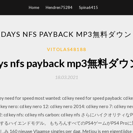
Home
Hendren75284
Spina6415
 DAYS NFS PAYBACK MP3無料ダ
VITOLAS48188
ays nfs payback mp3無
18.03.2021
ey need for speed most wanted: cd key need for speed payback: cd ke
key nero: cd key nero 12: cd key nero 2014: cd key nero 7: cd key n
ights 2: cd key nfs: cd key nfs carbon: cd key nfs さらにハイ
るハイエンドモデル。 もちろんすべてのPS4ゲームがPS4 Pro
Vlaamse singles per dag. Metjou is een eigentijdse relati