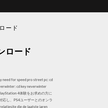
ウンロード
料ダウンロード
y need for speed pro street pc: cd
everwinter: cd key neverwinter
クオリティなPlayStation 4体験をお求めの方に
に対応し、PS4ユーザーとのオンラ
esite die de laatste jaren