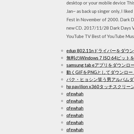
desktop or your mobile device Thi
Jan~ as back up singer only, I li
Fest in November of 2000. Dark Da
new CD. 2017/11/28 Dark Days Vi
YouTube TV Best of YouTube Musi
edup 802.11nドライバーをダ
無料のWindows 7 ISO 64ビ
samsung tab eアプリをダウン
動くGIFをPNGとしてダウンロ
パク・ヒョシン笑う男アルバムダ
hp pavilion x360タッチ
qfewhah
qfewhah
qfewhah
qfewhah
qfewhah
qfewhah