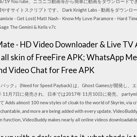
6 2020/06/19 YouTube、ニコニコ動画等から簡単に動画をダウンロ
増やすサイトスクリプトです。 Dark Knight Labs - 動画をダウンロード
l Damixie - Get Lost( Matt Nash - Know My Love Paramore - Hard Ti
ge The Gemini & Kelis v7c
Mate - HD Video Downloader & Live TV 
k all skin of FreeFire APK; WhatsApp M
nd Video Chat for Free APK
 (Need for Speed Payback) は、Ghost Gamesが
1月7日に発売され、日本では2017年 11月10日に発売。 partymi
00 new styles of cloak to the world of Skyrim, via crafting
enchantable, and more are being added with every update. VideoBuddy
on function, VideoBuddy makes nearly all online videos downloadable
s up with a dark color to it, what shade is