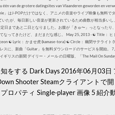
jou één van de grotere datingsites van Vlaanderen geworden en verw
 leden. 「Jenie」はJ-POPだけではなく、アニメの音楽やライブ映像
れていたが、毎日新しい音楽が更新されているため曲数が相当多いし、
予定日まであと二日となりました。お腹が「きゅ〜」っとなったり
けど、まだまだな感じ。 May 25, 2013 · ☯ Title： ヒトリシズカ 
 Iceon ☯ Lyric： かませ虎 (kamase-tora) ☯ Circle： 幽閉サテライト 
スに、新曲「Guitar」を無料ダウンロードのサービスを開始。 
発売のイギリスの新聞 デイリー・メール の日曜版、「The Mail On Su
ル通知をする Dark Days 2016年06月
wn Shooter Steamクライアントで開く S
9) プロパティ Single-player 画像 5