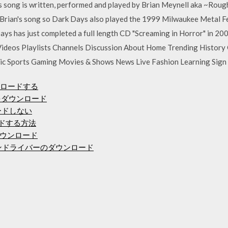
s song is written, performed and played by Brian Meynell aka ~Roug
ked Brian's song so Dark Days also played the 1999 Milwaukee Metal 
ys has just completed a full length CD "Screaming in Horror" in 200
deos Playlists Channels Discussion About Home Trending History
c Sports Gaming Movies & Shows News Live Fashion Learning Sign 
ウンロードする
ットをダウンロード
ロードしない
ードする方法
ウンロード
スクリーンドライバーのダウンロード