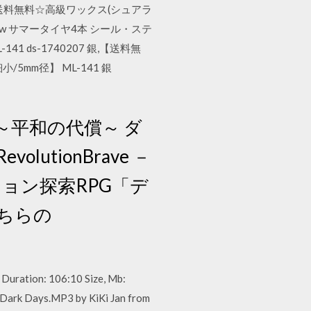
要確認。☆送料無料☆高級ワックス(シュアラ
19 93w サマータイヤ4本 シール・ステ
1 ds-1740207 銀,【送料無
5mm径】 ML-141 銀
k ～平和の代償～ ダ
tionBrave －
ョン探索RPG「デ
ちらの
 Duration: 106:10 Size, Mb:
m Dark Days.MP3 by KiKi Jan from