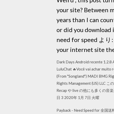
your site? Between 
years than I can coun
or did you dow
need for speed より: I
your internet site the
Dark Days Android recente 1.2.8 A
LuluChat 🔥Você vai achar muito
(From "Songland") MADI BMG Righ
Rights Management (US) L
Recap や live の他にも多く
日 3 2020年 1月 7日 火曜
Payback - Need Speed 