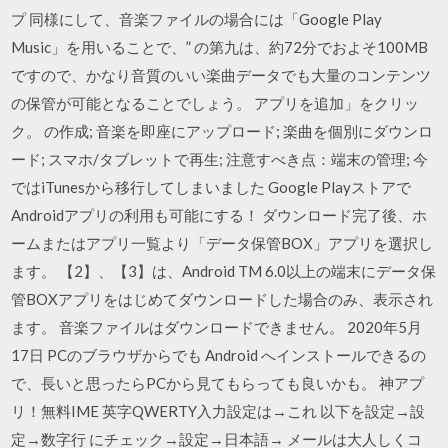
プ 同様にして、音楽ファイルの場合には「Google Play
Music」を用いることで、” の第九は、約72分でおよそ100MB
ですので、かなり音質のいい楽曲データでも大量のコンテンツ
の保管が可能となることでしょう。 アプリを追加」をクリッ
ク。 の作成; 音楽を即座にアップロード; 楽曲を個別にダウンロ
ード; スマホ/タブレットで再生; 注意すべき点：端末の管理; 今
ではiTunesから移行してしまいました Google Playストアで
Androidアプリの利用も可能にする！ ダウンロード完了後、ホ
ームまたはアプリ一覧より「データ保管BOX」アプリを選択し
ます。 【2】、【3】は、Android TM 6.0以上の端末にデータ保
管BOXアプリをはじめてダウンロードした場合のみ、表示され
ます。 音楽ファイルはダウンロードできません。 2020年5月
17日 PCのブラウザからでも Android へインストールできるの
で、長いと思ったらPCから見てもらっても良いかも。 神アプ
リ！無料IME 英字QWERTY入力設定は→これ 以下を設定→設
定→数字行 にチェック→設定→日本語→ メールは大人しくコ