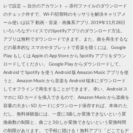
レで設定 → 自分のアカウント → 添付ファイルのダウンロード
のチェック外すで、Wi-Fi切替時のモッサリを解決キャリアメ
ール使いは以下 動画・音楽・画像系アプリ. 2019年11月28日
いろいろなデバイスでのSpotifyアプリのダウンロード方法。
アプリは無料でダウンロードできます。また、曲を再生するな
どの基本的な スマホやタブレットで音楽を聴くには、Google
Play もしくは Apple の App Store から Spotify アプリをダウン
ロードしてください。 Google Play からダウンロードして、
Android で Spotify を使う Android 版 Amazon Music アプリを使
うと、Amazon Music から音楽を Android 端末にダウンロード
してオフラインで再生することができます。 幸い、Android ス
マホに SD カードを挿入できるので、Amazon Music から楽曲を
容量の大きい SD カードにダウンロード保存すれば、本体の た
だし、無料体験版には、一度に3曲しか変換できないという変
換曲数の制限と、曲ごと3分しか変換できないという変換時間
の制限があります。 で手軽に聴ける！無料アプリ「どこでもデ