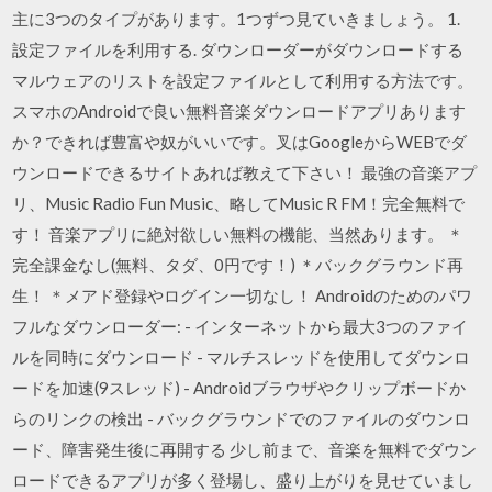
主に3つのタイプがあります。1つずつ見ていきましょう。 1.
設定ファイルを利用する. ダウンローダーがダウンロードする
マルウェアのリストを設定ファイルとして利用する方法です。
スマホのAndroidで良い無料音楽ダウンロードアプリあります
か？できれば豊富や奴がいいです。叉はGoogleからWEBでダ
ウンロードできるサイトあれば教えて下さい！ 最強の音楽アプ
リ、Music Radio Fun Music、略してMusic R FM！完全無料で
す！ 音楽アプリに絶対欲しい無料の機能、当然あります。 ＊
完全課金なし(無料、タダ、0円です！) ＊バックグラウンド再
生！ ＊メアド登録やログイン一切なし！ Androidのためのパワ
フルなダウンローダー: - インターネットから最大3つのファイ
ルを同時にダウンロード - マルチスレッドを使用してダウンロ
ードを加速(9スレッド) - Androidブラウザやクリップボードか
らのリンクの検出 - バックグラウンドでのファイルのダウンロ
ード、障害発生後に再開する 少し前まで、音楽を無料でダウン
ロードできるアプリが多く登場し、盛り上がりを見せていまし