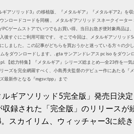
ルギアソリッド3』の移植版、『メタルギア』『メタルギア2』を収
ドコードを同梱 。 メタルギアソリッド スネークイーター 3d Metal G
VD) (輸入版)がPCゲームストアでいつでもお買い得。当日お急ぎ便対象
後すぐにご利用可能です。 そこで今回は、メタルギアソリッド5の
にしました。この記事がどちらを買おうかと迷っている方々の少
ームをダウンロードします。. gta サンアンドレアス pc iso をダ
pl. 【総力特集】『メタルギア』シリーズ総まとめ―全23作を一
リーズを完全網羅すべく、小島秀夫監督のデビュー作にあたる『
新作となる『mgsv:tpp』まで
タルギアソリッド5完全版」発売日決定
Cが収録された「完全版」のリリースが
4。スカイリム、ウィッチャー3に続