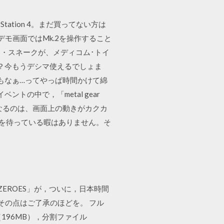
ation 4。まだ買ってない方は
デモ画面ではMk.2を操作すること
ド・スネークが、メディコム･トイ
のかな？今もうデシマ使えるでしょま
もなぁ…ってやっぱ時間かけて綿
ントの中で，「metal gear
レスになるのは、画面上の動きがカクカ
とを待っている暇はありません。そ
ND ZEROES」が，ついに，日本時間
その点はご了承のほどを。 フル
（196MB），分割ファイル