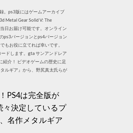
録。ps3版にはゲームアーカイブ
ear Solid V: The
商品は、当日お届け可能です。オンライン
ps3バージョンとps4バージョン
しでもお役に立てれば幸いです。
ウンロードします。gta サンアンドレア
気に紹介！ ビデオゲームの歴史に足
メタルギア』から、野尻真太氏らが
！PS4は完全版が
続々決定しているプ
き、名作メタルギア