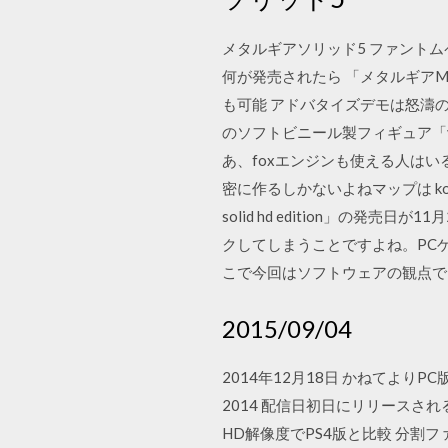
メタルギアソリッド5 ファントムペ
何が発売されたら 「メタルギアM
も可能 アドバタイズデモは怒濤
のソフトビニール製フィギュア「vin
あ、foxエンジンも使える人は
密に作るしかないよねマップは kon
solid hd edition」の
クしてしまうことですよね。PC
こで今回はソフトウェアの観点で
2015/09/04
2014年12月18日 かねてよりPC
2014 配信日初日にリリース
HD解像度でPS4版と比較 分割フ