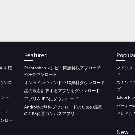
Featured
Popula
イルを確
Prestashopレシピ：問題解決アプローチ
マイクス
PDFダウンロード
ド
ウンロ
オンラインウィンドウ10無料ダウンロード
スミソニ
ブ
星の歌を計算するアプリをダウンロード
ィンド
Jaleb
アプリをJPGにダウンロード
バーナーapk 
Androidの無料ダウンロードのための最高
ロード
のGPS位置コンパスアプリ
ドレイク
ウンロー
New