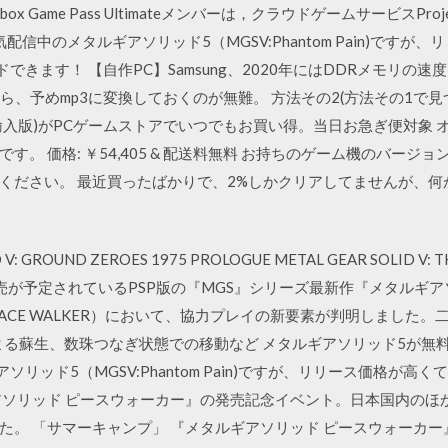
ox Game Pass Ultimateメンバーは，クラウドゲームサービスProj
大人気配信中のメタルギアソリッド5（MGSV:Phantom Pain)です
きます！ 【自作PC】Samsung、2020年にはDDRメモリの速度を64
予めmp3に変換しておくのが無難。 方法その2(方法その1で見つからない場合
 (PC DVD) (輸入版)がPCゲームストアでいつでもお買い得。当日お急ぎ
。 価格: ￥54,405 & 配送料無料 お持ちのゲーム機のバー
ください。 最近買ったばかりで、2%しかクリアしてませんが、
D V: GROUND ZEROES 1975 PROLOGUE METAL GEAR SOLID V: 
010年に発売が予定されているPSP版の『MGS』シリーズ最新作『メタル
THE PEACE WALKER）において、協力プレイの新要素が判明しまし
よる蘇生、数珠つなぎ状態での移動など メタルギアソリッド5が無
アソリッド5（MGSV:Phantom Pain)ですが、リリース価格が
アソリッド ピースウォーカー』の発売記念イベント。日本国内のほ
た。 「サマーキャンプ」 『メタルギアソリッド ピースウォーカー