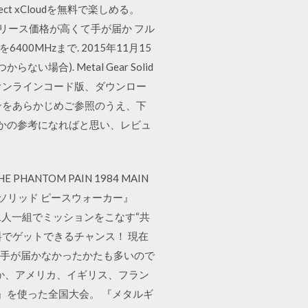
ect xCloudを無料で楽しめる。
が、リリース価格が高くて手が届か フル
00MHzまで. 2015年11月15
). Metal Gear Solid
便対象 オンラインコード版、ダウンロー
ジョンをあらかじめご参照のうえ、下
何かの参考になればと思い、レビュ
THE PHANTOM PAIN 1984 MAIN
ギアソリッド ピースウォーカー』
た。二人一組でミッションをこなす“共
料でゲットできるチャンス！ 現在
高くて手が届かなかったかたも多いので
か、アメリカ、イギリス、フラン
』を使った全国大会。 『メタルギ