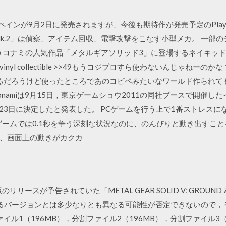
インが9月2日に発売されますが、今後も期待作が発売予定のPlaySt
k.2」は偵察、アイテム回収、電撃攻撃をこなす小型メカ。 一部の
の コナミの人気作品「メタルギアソリッド3」に登場するネイキッ
yl collectible >>49もうコジプロすら使わないんじゃねー
いるだろうけど使ったところであのコピペみたいなワールド作られて
amiは9月15日，東京ゲームショウ2011の同社ブースで開催したイベ
発売日が11月23日に決定したと発表した。 PCゲームを行う上で1番スト
ゲームでは0.1秒を争う深刻な状況なのに、のんびりと動き出すこ
、画面上の動きがカクカ
版のリリースが予告されていた「METAL GEAR SOLID V: GROU
されるバージョンとは多少なりとも異なる可能性が否定できないので，
ァイル1（196MB），分割ファイル2（196MB），分割ファイル3