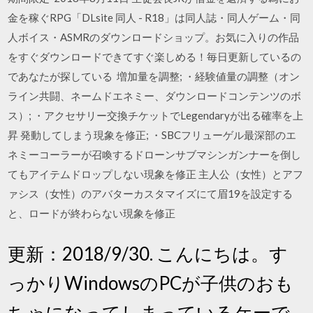
金を稼ぐRPG「DLsite 同人 - R18」は同人誌・同人ゲーム・同
人ボイス・ASMRのダウンロードショップ。お気に入りの作品
をすぐダウンロードできてすぐ楽しめる！毎日更新しているの
であなたが探している 増加量を調整; ・経験値量の調整（オン
ライン共闘、ネームドエネミー、ダウンロードコンテンツのボ
ス）; ・アクセサリー交換チケットでLegendaryが出る確率を上
昇 発動してしまう現象を修正; ・SBCフリューゲル最深部のエ
ネミーコーラーが召喚するドローンサブマシンガンナーを倒し
てもアイテムドロップしない現象を修正 主人公（女性）とアフ
ァシス（女性）のアバターカスタマイズにて眉19を設定する
と、ロードが終わらない現象を修正
更新：2018/9/30. こんにちは。す
っかりWindowsのPCが子供のおも
ちゃになってしまっているケーで