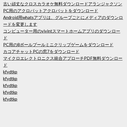
古い頑丈なクロスカラオケ無料ダウンロードアランジャクソン
PC用のアクロバットアクロバットをダウンロード
Android用whatsアプリは、グループごとにメディアのダウンロ
ードを変更します
コンピューター用のvivintスマートホームアプリのダウンロー
ド
PC用の8ボールプールミニクリップゲームをダウンロード
カコアチャットPCの窓7をダウンロード
マイクロエレクトロニクス統合アプローチPDF無料ダウンロー
ド
kfydtkp
kfydtkp
kfydtkp
kfydtkp
kfydtkp