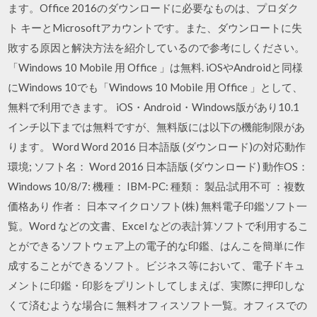
ます。Office 2016のダウンロードに必要なものは、プロダク
ト キーとMicrosoftアカウントです。また、ダウンロートに失
敗する原因と解決方法を紹介しているので参考にしください。
「Windows 10 Mobile 用 Office 」は無料. iOSやAndroidと同様
にWindows 10でも「Windows 10 Mobile 用 Office 」として、
無料で利用できます。 iOS・Android・Windows版があり10.1
インチ以下までは無料ですが、無料版には以下の機能制限があ
ります。 Word Word 2016 日本語版 (ダウンロード)の対応動作
環境; ソフト名： Word 2016 日本語版 (ダウンロード) 動作OS：
Windows 10/8/7: 機種： IBM-PC: 種類： 製品:試用不可 ：複数
価格あり 作者： 日本マイクロソフト(株) 無料電子印鑑ソフト一
覧。Word などの文書、Excel などの表計算ソフトで利用するこ
とができるソフトウェア上の電子的な印鑑、はんこを簡単に作
成することができるソフト。ビジネス等において、電子ドキュ
メントに印鑑・印影をプリントしてしまえば、実際に押印しな
くて済むような場合に 無料オフィスソフト一覧。オフィスでの